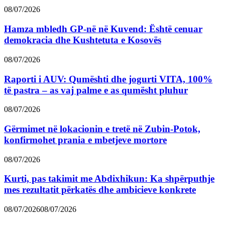
08/07/2026
Hamza mbledh GP-në në Kuvend: Është cenuar
demokracia dhe Kushtetuta e Kosovës
08/07/2026
Raporti i AUV: Qumështi dhe jogurti VITA, 100%
të pastra – as vaj palme e as qumësht pluhur
08/07/2026
Gërmimet në lokacionin e tretë në Zubin-Potok,
konfirmohet prania e mbetjeve mortore
08/07/2026
Kurti, pas takimit me Abdixhikun: Ka shpërputhje
mes rezultatit përkatës dhe ambicieve konkrete
08/07/2026
08/07/2026