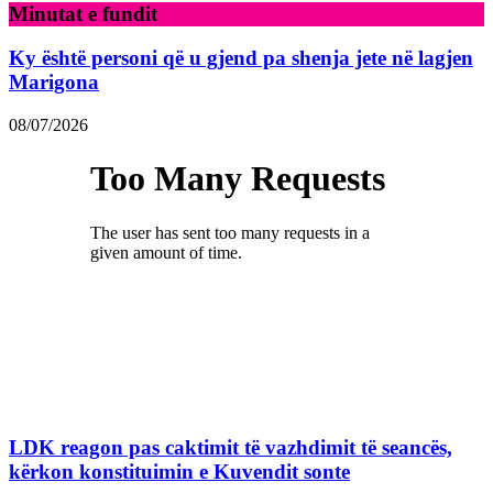
Minutat e fundit
Ky është personi që u gjend pa shenja jete në lagjen
Marigona
08/07/2026
LDK reagon pas caktimit të vazhdimit të seancës,
kërkon konstituimin e Kuvendit sonte