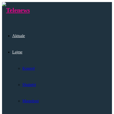
Aktuale
Lajme
Kosovë
Shqipëri
Maqedoni