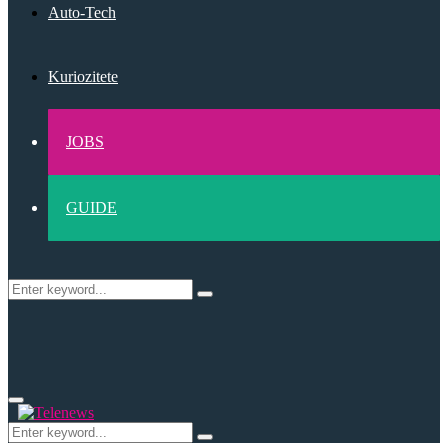
Auto-Tech
Kuriozitete
JOBS
GUIDE
Search
Search
for:
Primary
Menu
Search
Search
for: