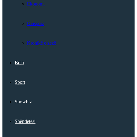
Ekonomi
Diaspora
Kronikë e zezë
Bota
Sport
Showbiz
Shëndetësi