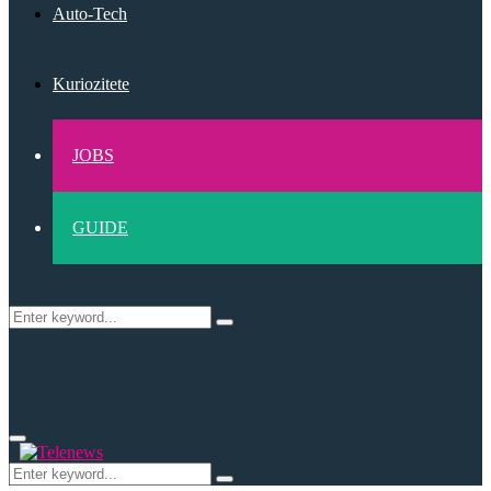
Auto-Tech
Kuriozitete
JOBS
GUIDE
Search
Search
for:
Primary
Menu
Search
Search
for: