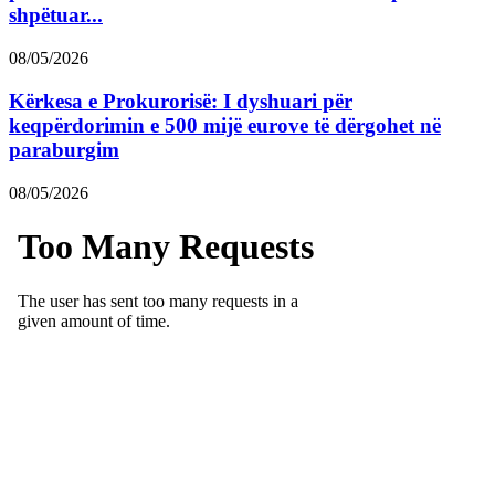
shpëtuar...
08/05/2026
Kërkesa e Prokurorisë: I dyshuari për
keqpërdorimin e 500 mijë eurove të dërgohet në
paraburgim
08/05/2026