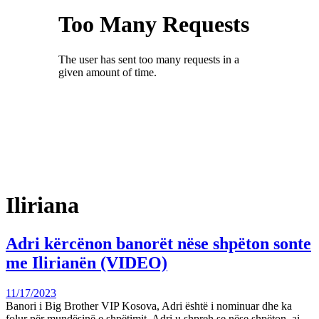
Iliriana
Adri kërcënon banorët nëse shpëton sonte
me Ilirianën (VIDEO)
11/17/2023
Banori i Big Brother VIP Kosova, Adri është i nominuar dhe ka
folur për mundësinë e shpëtimit. Adri u shpreh se nëse shpëton, ai