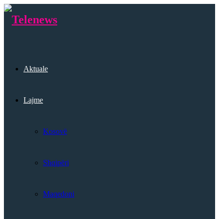
Aktuale
Lajme
Kosovë
Shqipëri
Maqedoni