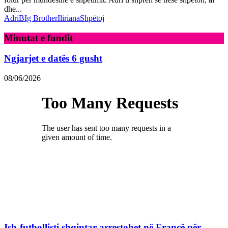
dhe...
Adri
BIg Brother
Iliriana
Shpëtoj
Minutat e fundit
Ngjarjet e datës 6 gusht
08/06/2026
Ish-futbollisti shqiptar arrestohet në Francë për