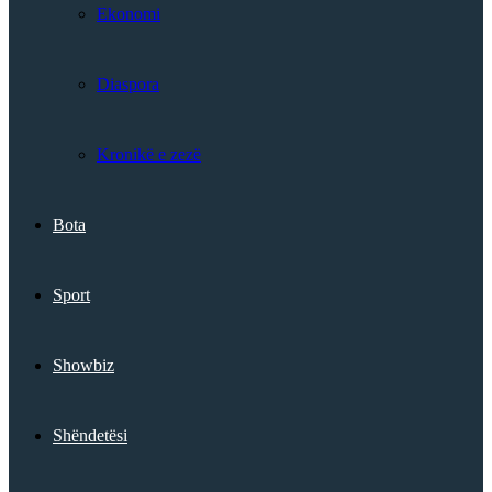
Ekonomi
Diaspora
Kronikë e zezë
Bota
Sport
Showbiz
Shëndetësi