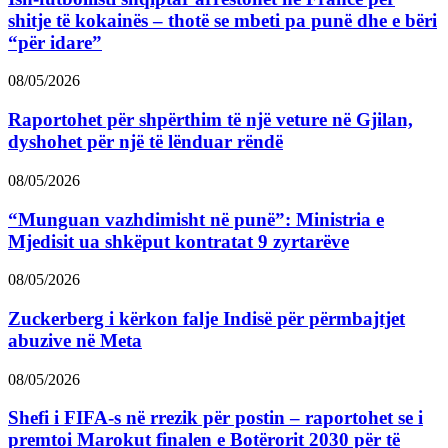
shitje të kokainës – thotë se mbeti pa punë dhe e bëri
“për idare”
08/05/2026
Raportohet për shpërthim të një veture në Gjilan,
dyshohet për një të lënduar rëndë
08/05/2026
“Munguan vazhdimisht në punë”: Ministria e
Mjedisit ua shkëput kontratat 9 zyrtarëve
08/05/2026
Zuckerberg i kërkon falje Indisë për përmbajtjet
abuzive në Meta
08/05/2026
Shefi i FIFA-s në rrezik për postin – raportohet se i
premtoi Marokut finalen e Botërorit 2030 për të