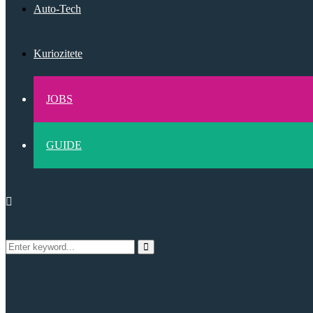
Auto-Tech
Kuriozitete
JOBS
GUIDE
Search
Search
for: