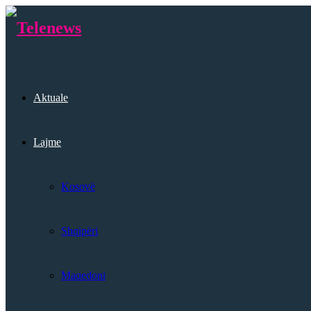
Aktuale
Lajme
Kosovë
Shqipëri
Maqedoni