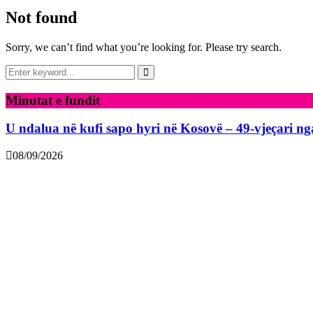
Not found
Sorry, we can’t find what you’re looking for. Please try search.
Search
for:
Search
Minutat e fundit
U ndalua në kufi sapo hyri në Kosovë – 49-vjeçari n
08/09/2026