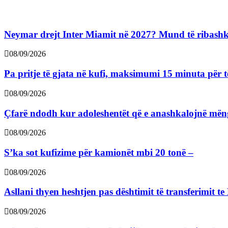
Neymar drejt Inter Miamit në 2027? Mund të ribashk
08/09/2026
Pa pritje të gjata në kufi, maksimumi 15 minuta për 
08/09/2026
Çfarë ndodh kur adoleshentët që e anashkalojnë mëngj
08/09/2026
S’ka sot kufizime për kamionët mbi 20 tonë –
08/09/2026
Asllani thyen heshtjen pas dështimit të transferimit t
08/09/2026