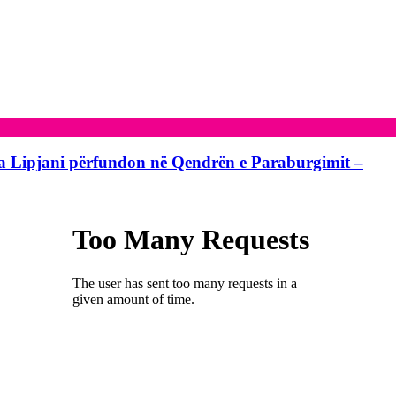
ga Lipjani përfundon në Qendrën e Paraburgimit –