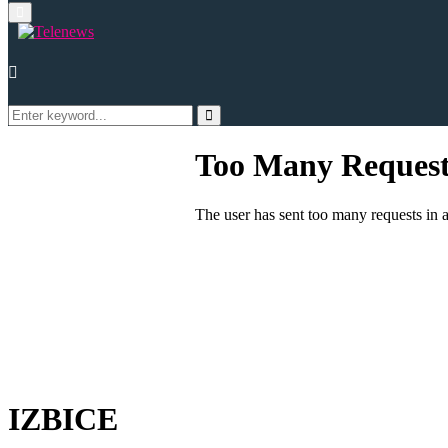
Primary
Menu
Search
for:
Search
IZBICE