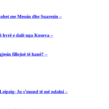
ohet me Messin dhe Suarezin –
të hyrë e dalë nga Kosova –
esin fillojnë të hanë? –
e Leipzig: Ju s’mund të më ndalni –