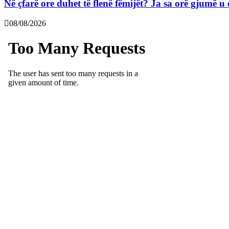
Në çfarë ore duhet të flenë fëmijët? Ja sa orë gjumë 
08/08/2026