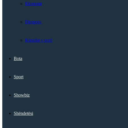
Ekonomi
Diaspora
Kronikë e zezë
Bota
Sport
Showbiz
Shëndetësi