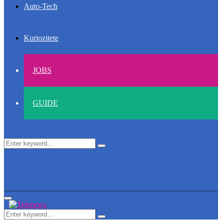
Auto-Tech
Kuriozitete
JOBS
GUIDE
Search
Search
for:
Primary
Menu
Search
Search
for: