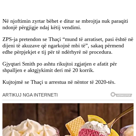
Në njoftimin zyrtar bëhet e ditur se mbrojtja nuk paraqiti
ndonjë përgjigje ndaj këtij vendimi.
ZPS-ja pretendon se Thaçi “mund të arratiset, pasi është në
dijeni të akuzave që ngarkojnë mbi të”, sakaq përmend
edhe përpjekjet e tij për të ndërhyrë në procedura.
Gjyqtari Smith po ashtu rikujtoi zgjatjen e afatit për
shpalljen e aktgjykimit deri më 20 korrik.
Kujtojmë se Thaçi u arrestua në nëntor të 2020-tës.