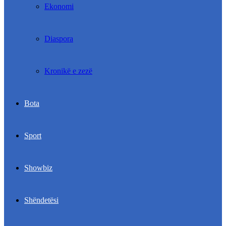
Ekonomi
Diaspora
Kronikë e zezë
Bota
Sport
Showbiz
Shëndetësi