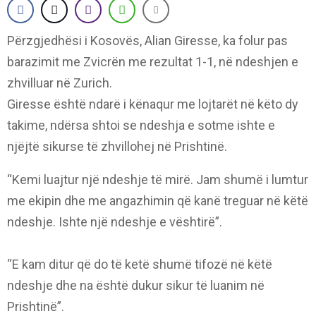
Përzgjedhësi i Kosovës, Alian Giresse, ka folur pas
barazimit me Zvicrën me rezultat 1-1, në ndeshjen e
zhvilluar në Zurich.
Giresse është ndarë i kënaqur me lojtarët në këto dy
takime, ndërsa shtoi se ndeshja e sotme ishte e
njëjtë sikurse të zhvillohej në Prishtinë.
“Kemi luajtur një ndeshje të mirë. Jam shumë i lumtur
me ekipin dhe me angazhimin që kanë treguar në këtë
ndeshje. Ishte një ndeshje e vështirë”.
“E kam ditur që do të ketë shumë tifozë në këtë
ndeshje dhe na është dukur sikur të luanim në
Prishtinë”.