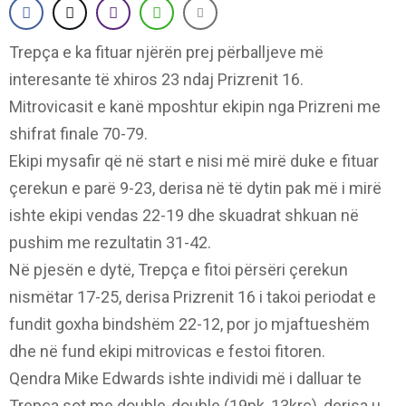
Trepça e ka fituar njërën prej përballjeve më
interesante të xhiros 23 ndaj Prizrenit 16.
Mitrovicasit e kanë mposhtur ekipin nga Prizreni me
shifrat finale 70-79.
Ekipi mysafir që në start e nisi më mirë duke e fituar
çerekun e parë 9-23, derisa në të dytin pak më i mirë
ishte ekipi vendas 22-19 dhe skuadrat shkuan në
pushim me rezultatin 31-42.
Në pjesën e dytë, Trepça e fitoi përsëri çerekun
nismëtar 17-25, derisa Prizrenit 16 i takoi periodat e
fundit goxha bindshëm 22-12, por jo mjaftueshëm
dhe në fund ekipi mitrovicas e festoi fitoren.
Qendra Mike Edwards ishte individi më i dalluar te
Trepça sot me double-double (19pk, 13krc), derisa u