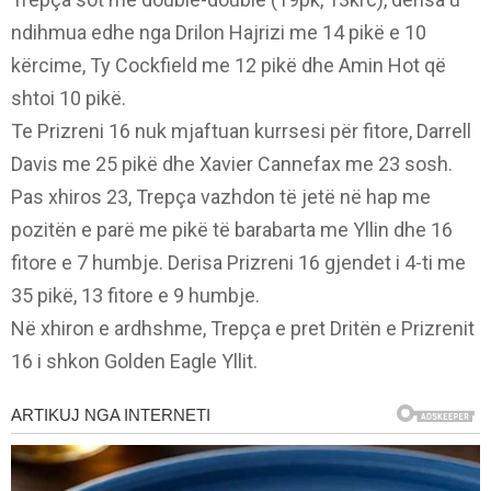
ndihmua edhe nga Drilon Hajrizi me 14 pikë e 10
kërcime, Ty Cockfield me 12 pikë dhe Amin Hot që
shtoi 10 pikë.
Te Prizreni 16 nuk mjaftuan kurrsesi për fitore, Darrell
Davis me 25 pikë dhe Xavier Cannefax me 23 sosh.
Pas xhiros 23, Trepça vazhdon të jetë në hap me
pozitën e parë me pikë të barabarta me Yllin dhe 16
fitore e 7 humbje. Derisa Prizreni 16 gjendet i 4-ti me
35 pikë, 13 fitore e 9 humbje.
Në xhiron e ardhshme, Trepça e pret Dritën e Prizrenit
16 i shkon Golden Eagle Yllit.