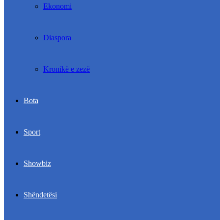
Ekonomi
Diaspora
Kronikë e zezë
Bota
Sport
Showbiz
Shëndetësi