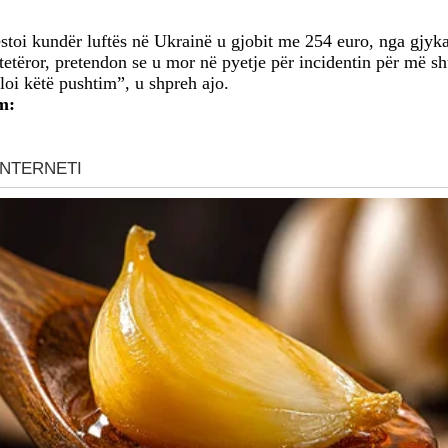
estoi kundër luftës në Ukrainë u gjobit me 254 euro, nga gjyk
 shtetëror, pretendon se u mor në pyetje për incidentin për më
oi këtë pushtim”, u shpreh ajo.
m: