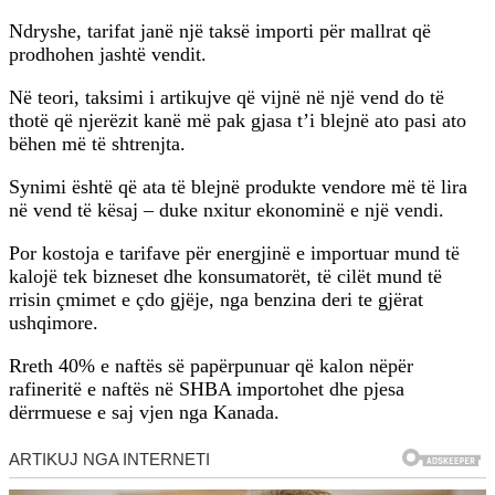
Ndryshe, tarifat janë një taksë importi për mallrat që
prodhohen jashtë vendit.
Në teori, taksimi i artikujve që vijnë në një vend do të
thotë që njerëzit kanë më pak gjasa t’i blejnë ato pasi ato
bëhen më të shtrenjta.
Synimi është që ata të blejnë produkte vendore më të lira
në vend të kësaj – duke nxitur ekonominë e një vendi.
Por kostoja e tarifave për energjinë e importuar mund të
kalojë tek bizneset dhe konsumatorët, të cilët mund të
rrisin çmimet e çdo gjëje, nga benzina deri te gjërat
ushqimore.
Rreth 40% e naftës së papërpunuar që kalon nëpër
rafineritë e naftës në SHBA importohet dhe pjesa
dërrmuese e saj vjen nga Kanada.