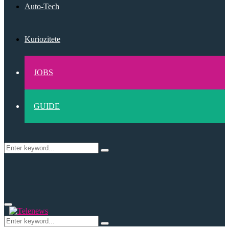
Auto-Tech
Kuriozitete
JOBS
GUIDE
Search
Search
for:
Primary
Menu
Search
Search
for: