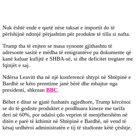
Nuk është ende e qartë nëse taksat e importit do të
përfshijnë ndonjë përjashtim për produkte të tilla si nafta.
Trump tha të enjten se masa synonte gjithashtu të
adresonte sasitë e mëdha të emigrantëve pa dokumente që
kanë kaluar kufijtë e SHBA-së, si dhe deficitet tregtare me
fqinjët e saj.
Ndërsa Leavitt tha në një konferencë shtypi në Shtëpinë e
Bardhë se këto premtime janë bërë dhe mbajtur nga
presidenti, shkruan
BBC
.
Bëhet e ditur se gjatë fushatës zgjedhore, Trump kërcënoi
se do të godiste produktet e prodhuara kineze me tarifa
deri në 60%, por ndaloi çdo veprim të menjëhershëm në
ditën e parë të kthimit në Shtëpinë e Bardhë, në vend të
kësaj urdhëroi administratën e tij të studionte këtë çështje.