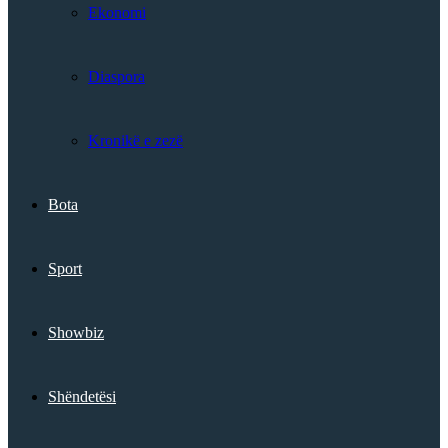
Ekonomi
Diaspora
Kronikë e zezë
Bota
Sport
Showbiz
Shëndetësi