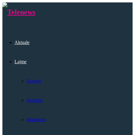
Aktuale
Lajme
Kosovë
Shqipëri
Maqedoni