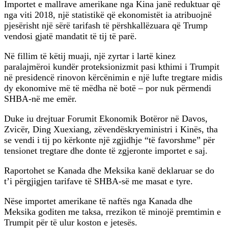
Importet e mallrave amerikane nga Kina janë reduktuar që
nga viti 2018, një statistikë që ekonomistët ia atribuojnë
pjesërisht një sërë tarifash të përshkallëzuara që Trump
vendosi gjatë mandatit të tij të parë.
Në fillim të këtij muaji, një zyrtar i lartë kinez
paralajmëroi kundër proteksionizmit pasi kthimi i Trumpit
në presidencë rinovon kërcënimin e një lufte tregtare midis
dy ekonomive më të mëdha në botë – por nuk përmendi
SHBA-në me emër.
Duke iu drejtuar Forumit Ekonomik Botëror në Davos,
Zvicër, Ding Xuexiang, zëvendëskryeministri i Kinës, tha
se vendi i tij po kërkonte një zgjidhje “të favorshme” për
tensionet tregtare dhe donte të zgjeronte importet e saj.
Raportohet se Kanada dhe Meksika kanë deklaruar se do
t’i përgjigjen tarifave të SHBA-së me masat e tyre.
Nëse importet amerikane të naftës nga Kanada dhe
Meksika goditen me taksa, rrezikon të minojë premtimin e
Trumpit për të ulur koston e jetesës.