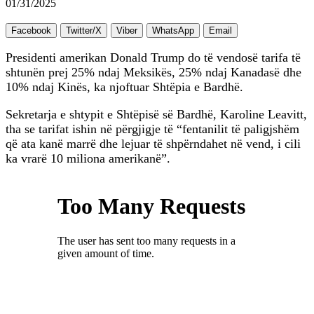
01/31/2025
Facebook
Twitter/X
Viber
WhatsApp
Email
Presidenti amerikan Donald Trump do të vendosë tarifa të
shtunën prej 25% ndaj Meksikës, 25% ndaj Kanadasë dhe
10% ndaj Kinës, ka njoftuar Shtëpia e Bardhë.
Sekretarja e shtypit e Shtëpisë së Bardhë, Karoline Leavitt,
tha se tarifat ishin në përgjigje të “fentanilit të paligjshëm
që ata kanë marrë dhe lejuar të shpërndahet në vend, i cili
ka vrarë 10 miliona amerikanë”.