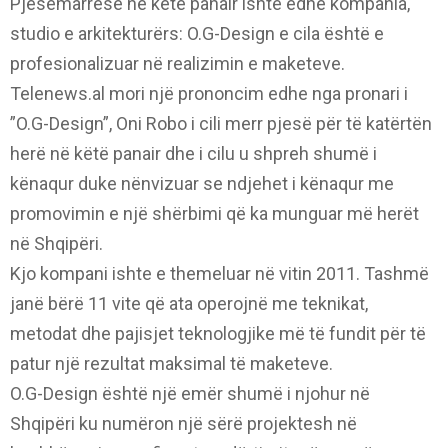
Pjesëmarrëse në këtë panair ishte edhe kompania,
studio e arkitekturërs: O.G-Design e cila është e
profesionalizuar në realizimin e maketeve.
Telenews.al mori një prononcim edhe nga pronari i
”O.G-Design”, Oni Robo i cili merr pjesë për të katërtën
herë në këtë panair dhe i cilu u shpreh shumë i
kënaqur duke nënvizuar se ndjehet i kënaqur me
promovimin e një shërbimi që ka munguar më herët
në Shqipëri.
Kjo kompani ishte e themeluar në vitin 2011. Tashmë
janë bërë 11 vite që ata operojnë me teknikat,
metodat dhe pajisjet teknologjike më të fundit për të
patur një rezultat maksimal të maketeve.
O.G-Design është një emër shumë i njohur në
Shqipëri ku numëron një sërë projektesh në