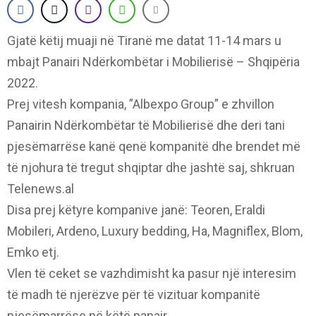
Gjatë këtij muaji në Tiranë me datat 11-14 mars u
mbajt Panairi Ndërkombëtar i Mobilierisë – Shqipëria
2022.
Prej vitesh kompania, ”Albexpo Group” e zhvillon
Panairin Ndërkombëtar të Mobilierisë dhe deri tani
pjesëmarrëse kanë qenë kompanitë dhe brendet më
të njohura të tregut shqiptar dhe jashtë saj, shkruan
Telenews.al
Disa prej këtyre kompanive janë: Teoren, Eraldi
Mobileri, Ardeno, Luxury bedding, Ha, Magniflex, Blom,
Emko etj.
Vlen të ceket se vazhdimisht ka pasur një interesim
të madh të njerëzve për të vizituar kompanitë
pjesëmarrëse në këtë panair.