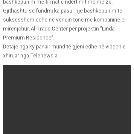
bashkëpunim me firmat e ndërtimit më me zë.
Gjithashtu së fundmi ka pasur një bashkëpunim të
suksesshëm edhe në vendin tonë me kompaninë e
mirënjohur, Al-Trade Center për projektin ”Linda
Premium Residence”.
Detaje nga ky panair mund të gjeni edhe në videon e
xhiruar nga Telenews.al