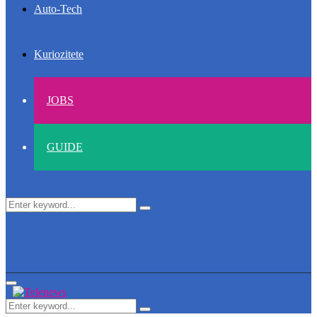
Auto-Tech
Kuriozitete
JOBS
GUIDE
Search
Search
for:
Primary
Menu
Search
Search
for: