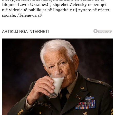
fitojmë. Lavdi Ukrainës!”, shprehet Zelensky nëpërmjet
një videoje të publikuar në llogaritë e tij zyrtare në rrjetet
sociale. /Telenews.al/