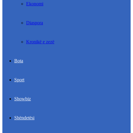
Ekonomi
Diaspora
Kronikë e zezë
Bota
Sport
Showbiz
Shëndetësi