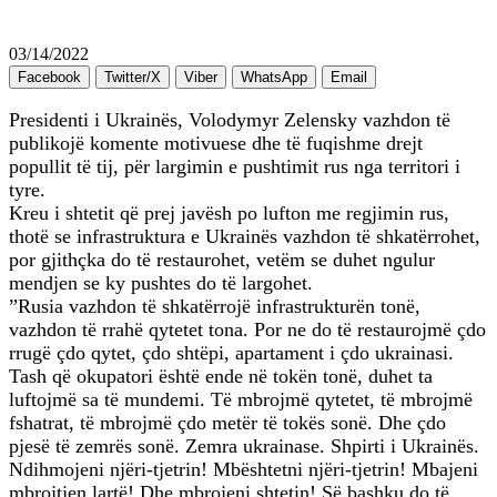
03/14/2022
Facebook
Twitter/X
Viber
WhatsApp
Email
Presidenti i Ukrainës, Volodymyr Zelensky vazhdon të
publikojë komente motivuese dhe të fuqishme drejt
popullit të tij, për largimin e pushtimit rus nga territori i
tyre.
Kreu i shtetit që prej javësh po lufton me regjimin rus,
thotë se infrastruktura e Ukrainës vazhdon të shkatërrohet,
por gjithçka do të restaurohet, vetëm se duhet ngulur
mendjen se ky pushtes do të largohet.
”Rusia vazhdon të shkatërrojë infrastrukturën tonë,
vazhdon të rrahë qytetet tona. Por ne do të restaurojmë çdo
rrugë çdo qytet, çdo shtëpi, apartament i çdo ukrainasi.
Tash që okupatori është ende në tokën tonë, duhet ta
luftojmë sa të mundemi. Të mbrojmë qytetet, të mbrojmë
fshatrat, të mbrojmë çdo metër të tokës sonë. Dhe çdo
pjesë të zemrës sonë. Zemra ukrainase. Shpirti i Ukrainës.
Ndihmojeni njëri-tjetrin! Mbështetni njëri-tjetrin! Mbajeni
mbrojtjen lartë! Dhe mbrojeni shtetin! Së bashku do të