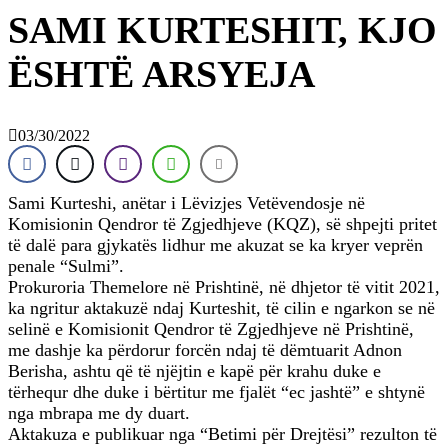
SAMI KURTESHIT, KJO
ËSHTË ARSYEJA
03/30/2022
Sami Kurteshi, anëtar i Lëvizjes Vetëvendosje në
Komisionin Qendror të Zgjedhjeve (KQZ), së shpejti pritet
të dalë para gjykatës lidhur me akuzat se ka kryer veprën
penale “Sulmi”.
Prokuroria Themelore në Prishtinë, në dhjetor të vitit 2021,
ka ngritur aktakuzë ndaj Kurteshit, të cilin e ngarkon se në
selinë e Komisionit Qendror të Zgjedhjeve në Prishtinë,
me dashje ka përdorur forcën ndaj të dëmtuarit Adnon
Berisha, ashtu që të njëjtin e kapë për krahu duke e
tërhequr dhe duke i bërtitur me fjalët “ec jashtë” e shtynë
nga mbrapa me dy duart.
Aktakuza e publikuar nga “Betimi për Drejtësi” rezulton të