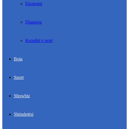
Ekonomi
Diaspora
Kronikë e zezë
Bota
Sport
Showbiz
Shëndetësi