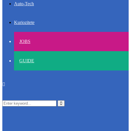
Auto-Tech
Kuriozitete
JOBS
GUIDE
Search
Search
for: