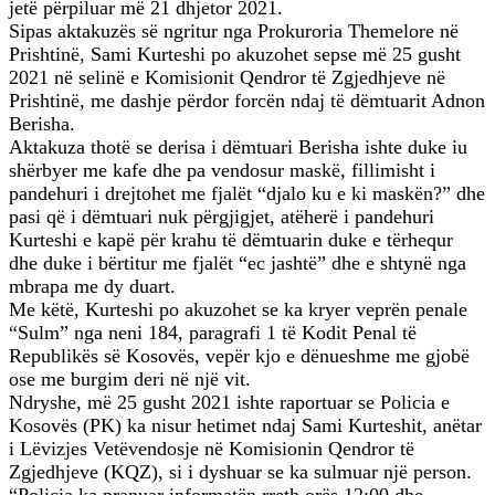
jetë përpiluar më 21 dhjetor 2021.
Sipas aktakuzës së ngritur nga Prokuroria Themelore në
Prishtinë, Sami Kurteshi po akuzohet sepse më 25 gusht
2021 në selinë e Komisionit Qendror të Zgjedhjeve në
Prishtinë, me dashje përdor forcën ndaj të dëmtuarit Adnon
Berisha.
Aktakuza thotë se derisa i dëmtuari Berisha ishte duke iu
shërbyer me kafe dhe pa vendosur maskë, fillimisht i
pandehuri i drejtohet me fjalët “djalo ku e ki maskën?” dhe
pasi që i dëmtuari nuk përgjigjet, atëherë i pandehuri
Kurteshi e kapë për krahu të dëmtuarin duke e tërhequr
dhe duke i bërtitur me fjalët “ec jashtë” dhe e shtynë nga
mbrapa me dy duart.
Me këtë, Kurteshi po akuzohet se ka kryer veprën penale
“Sulm” nga neni 184, paragrafi 1 të Kodit Penal të
Republikës së Kosovës, vepër kjo e dënueshme me gjobë
ose me burgim deri në një vit.
Ndryshe, më 25 gusht 2021 ishte raportuar se Policia e
Kosovës (PK) ka nisur hetimet ndaj Sami Kurteshit, anëtar
i Lëvizjes Vetëvendosje në Komisionin Qendror të
Zgjedhjeve (KQZ), si i dyshuar se ka sulmuar një person.