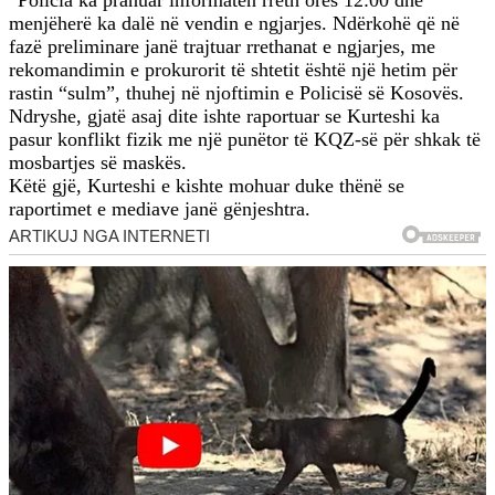
“Policia ka pranuar informatën rreth orës 12:00 dhe
menjëherë ka dalë në vendin e ngjarjes. Ndërkohë që në
fazë preliminare janë trajtuar rrethanat e ngjarjes, me
rekomandimin e prokurorit të shtetit është një hetim për
rastin “sulm”, thuhej në njoftimin e Policisë së Kosovës.
Ndryshe, gjatë asaj dite ishte raportuar se Kurteshi ka
pasur konflikt fizik me një punëtor të KQZ-së për shkak të
mosbartjes së maskës.
Këtë gjë, Kurteshi e kishte mohuar duke thënë se
raportimet e mediave janë gënjeshtra.