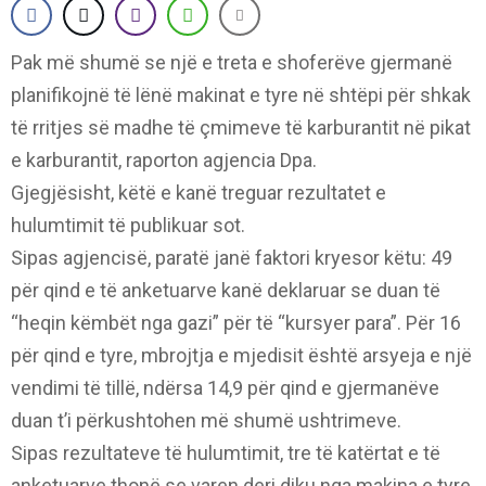
Pak më shumë se një e treta e shoferëve gjermanë
planifikojnë të lënë makinat e tyre në shtëpi për shkak
të rritjes së madhe të çmimeve të karburantit në pikat
e karburantit, raporton agjencia Dpa.
Gjegjësisht, këtë e kanë treguar rezultatet e
hulumtimit të publikuar sot.
Sipas agjencisë, paratë janë faktori kryesor këtu: 49
për qind e të anketuarve kanë deklaruar se duan të
“heqin këmbët nga gazi” për të “kursyer para”. Për 16
për qind e tyre, mbrojtja e mjedisit është arsyeja e një
vendimi të tillë, ndërsa 14,9 për qind e gjermanëve
duan t’i përkushtohen më shumë ushtrimeve.
Sipas rezultateve të hulumtimit, tre të katërtat e të
anketuarve thonë se varen deri diku nga makina e tyre,