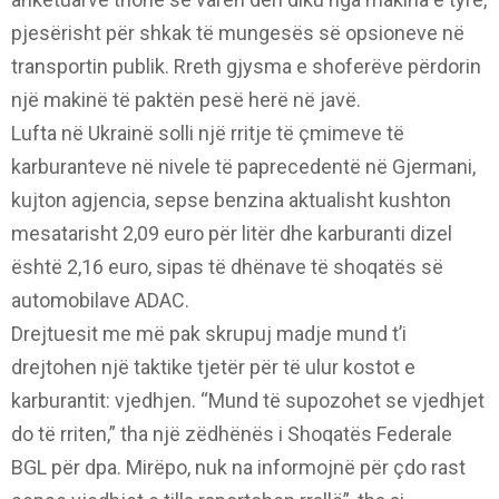
pjesërisht për shkak të mungesës së opsioneve në
transportin publik. Rreth gjysma e shoferëve përdorin
një makinë të paktën pesë herë në javë.
Lufta në Ukrainë solli një rritje të çmimeve të
karburanteve në nivele të paprecedentë në Gjermani,
kujton agjencia, sepse benzina aktualisht kushton
mesatarisht 2,09 euro për litër dhe karburanti dizel
është 2,16 euro, sipas të dhënave të shoqatës së
automobilave ADAC.
Drejtuesit me më pak skrupuj madje mund t’i
drejtohen një taktike tjetër për të ulur kostot e
karburantit: vjedhjen. “Mund të supozohet se vjedhjet
do të rriten,” tha një zëdhënës i Shoqatës Federale
BGL për dpa. Mirëpo, nuk na informojnë për çdo rast