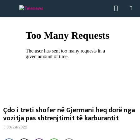
PRIMA
MENU
Çdo i treti shofer në Gjermani heq dorë nga
vozitja pas shtrenjtimit të karburantit
03/24/2022