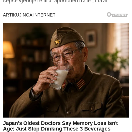
sepse vjedhjet e tilla raportohen rrallë”, tha ai.