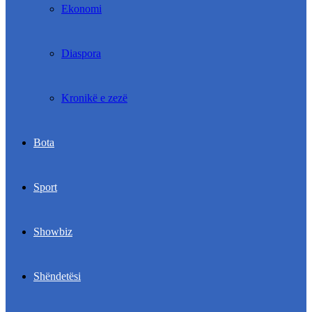
Ekonomi
Diaspora
Kronikë e zezë
Bota
Sport
Showbiz
Shëndetësi