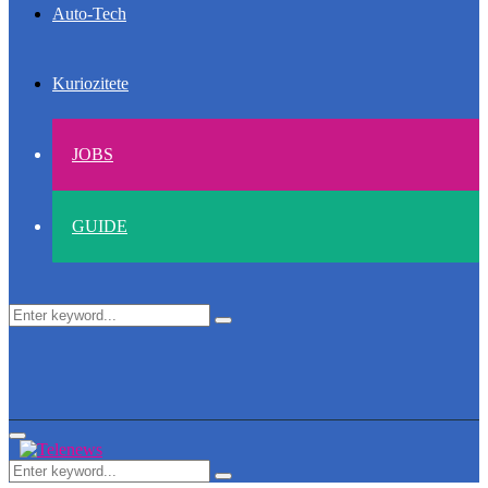
Auto-Tech
Kuriozitete
JOBS
GUIDE
Search
Search
for:
Primary
Menu
Search
Search
for: