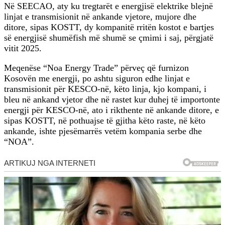
Në SEECAO, aty ku tregtarët e energjisë elektrike blejnë
linjat e transmisionit në ankande vjetore, mujore dhe
ditore, sipas KOSTT, dy kompanitë rritën kostot e bartjes
së energjisë shumëfish më shumë se çmimi i saj, përgjatë
vitit 2025.
Meqenëse “Noa Energy Trade” përveç që furnizon
Kosovën me energji, po ashtu siguron edhe linjat e
transmisionit për KESCO-në, këto linja, kjo kompani, i
bleu në ankand vjetor dhe në rastet kur duhej të importonte
energji për KESCO-në, ato i rikthente në ankande ditore, e
sipas KOSTT, në pothuajse të gjitha këto raste, në këto
ankande, ishte pjesëmarrës vetëm kompania serbe dhe
“NOA”.