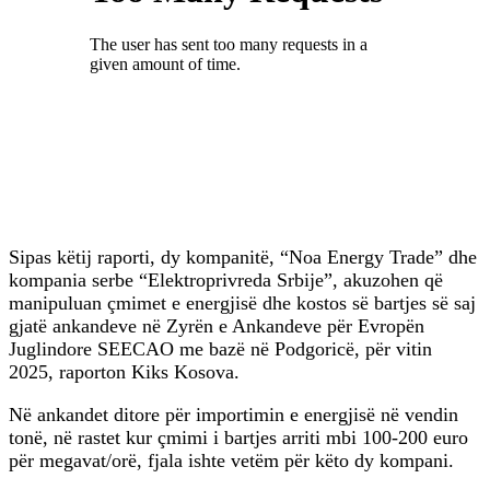
Sipas këtij raporti, dy kompanitë, “Noa Energy Trade” dhe
kompania serbe “Elektroprivreda Srbije”, akuzohen që
manipuluan çmimet e energjisë dhe kostos së bartjes së saj
gjatë ankandeve në Zyrën e Ankandeve për Evropën
Juglindore SEECAO me bazë në Podgoricë, për vitin
2025, raporton Kiks Kosova.
Në ankandet ditore për importimin e energjisë në vendin
tonë, në rastet kur çmimi i bartjes arriti mbi 100-200 euro
për megavat/orë, fjala ishte vetëm për këto dy kompani.