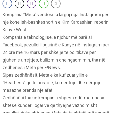
Kompania ”Meta” vendosi ta largoj nga Instagrami për
një kohë ish-bashkëshortin e Kim Kardashian, reperin
Kanye West.
Kompania e teknologjisë, e njohur më parë si
Facebook, pezulloi llogarinë e Kanye në Instagram për
24 orë më 16 mars për shkelje të politikave për
gjuhën e urrejtjes, bullizmin dhe ngacmimin, tha një
zëdhënës i Meta për E!News.
Sipas zëdhënësit, Meta e ka kufizuar yllin e
“Heartless” që të postojë, komentojë dhe dërgojë
mesazhe brenda një afati.
Zëdhënësi tha se kompania shpesh ndërmerr hapa
shtesë kundër llogarive që thyejnë vazhdimisht
rregullat, duke shtuar se Meta do të shtojë më shumë