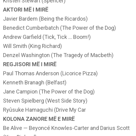
Kristen Stewart (Spencer)
AKTORI MË I MIRË
Javier Bardem (Being the Ricardos)
Benedict Cumberbatch (The Power of the Dog)
Andrew Garfield (Tick, Tick … Boom!)
Will Smith (King Richard)
Denzel Washington (The Tragedy of Macbeth)
REGJISORI MË I MIRË
Paul Thomas Anderson (Licorice Pizza)
Kenneth Branagh (Belfast)
Jane Campion (The Power of the Dog)
Steven Spielberg (West Side Story)
Ryûsuke Hamaguchi (Drive My Car
KOLONA ZANORE MË E MIRË
Be Alive — Beyoncé Knowles-Carter and Darius Scott