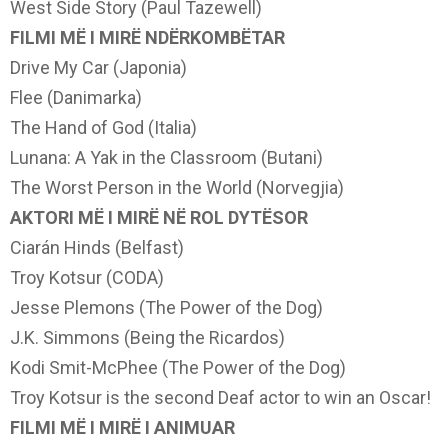
West Side Story (Paul Tazewell)
FILMI MË I MIRË NDËRKOMBËTAR
Drive My Car (Japonia)
Flee (Danimarka)
The Hand of God (Italia)
Lunana: A Yak in the Classroom (Butani)
The Worst Person in the World (Norvegjia)
AKTORI MË I MIRË NË ROL DYTËSOR
Ciarán Hinds (Belfast)
Troy Kotsur (CODA)
Jesse Plemons (The Power of the Dog)
J.K. Simmons (Being the Ricardos)
Kodi Smit-McPhee (The Power of the Dog)
Troy Kotsur is the second Deaf actor to win an Oscar!
FILMI MË I MIRË I ANIMUAR