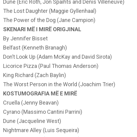
Dune (Eric Roth, Jon Spaihts and Denis Villeneuve)
The Lost Daughter (Maggie Gyllenhaal)
The Power of the Dog (Jane Campion)
SKENARI MË I MIRË ORIGJINAL
By Jennifer Bisset
Belfast (Kenneth Branagh)
Don’t Look Up (Adam McKay and David Sirota)
Licorice Pizza (Paul Thomas Anderson)
King Richard (Zach Baylin)
The Worst Person in the World (Joachim Trier)
KOSTUMOGRAFIA MË E MIRË
Cruella (Jenny Beavan)
Cyrano (Massimo Cantini Parrini)
Dune (Jacqueline West)
Nightmare Alley (Luis Sequeira)