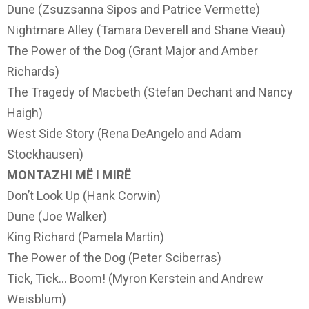
Dune (Zsuzsanna Sipos and Patrice Vermette)
Nightmare Alley (Tamara Deverell and Shane Vieau)
The Power of the Dog (Grant Major and Amber
Richards)
The Tragedy of Macbeth (Stefan Dechant and Nancy
Haigh)
West Side Story (Rena DeAngelo and Adam
Stockhausen)
MONTAZHI MË I MIRË
Don’t Look Up (Hank Corwin)
Dune (Joe Walker)
King Richard (Pamela Martin)
The Power of the Dog (Peter Sciberras)
Tick, Tick… Boom! (Myron Kerstein and Andrew
Weisblum)