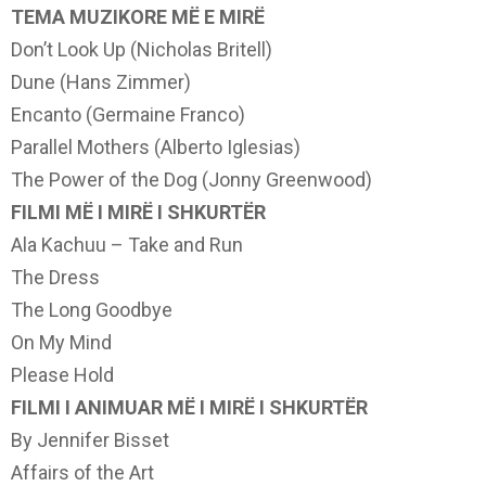
TEMA MUZIKORE MË E MIRË
Don’t Look Up (Nicholas Britell)
Dune (Hans Zimmer)
Encanto (Germaine Franco)
Parallel Mothers (Alberto Iglesias)
The Power of the Dog (Jonny Greenwood)
FILMI MË I MIRË I SHKURTËR
Ala Kachuu – Take and Run
The Dress
The Long Goodbye
On My Mind
Please Hold
FILMI I ANIMUAR MË I MIRË I SHKURTËR
By Jennifer Bisset
Affairs of the Art