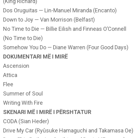
(King Richard)
Dos Oruguitas — Lin-Manuel Miranda (Encanto)
Down to Joy — Van Morrison (Belfast)
No Time to Die — Billie Eilish and Finneas O’Connell
(No Time to Die)
Somehow You Do — Diane Warren (Four Good Days)
DOKUMENTARI MË I MIRË
Ascension
Attica
Flee
Summer of Soul
Writing With Fire
SKENARI MË I MIRË I PËRSHTATUR
CODA (Sian Heder)
Drive My Car (Ryûsuke Hamaguchi and Takamasa Oe)