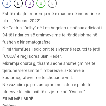
Është mbajtur mbrëmja më e madhe në industrinë e
filmit, “Oscars 2022”.
Në Teatrin “Dolby” në Los Angeles u shënua edicioni i
94-të i ndarjes së çmimeve më të rëndësishme në
fushën e kinematografisë.
Filmi triumfues i edicionit të sivjetmë rezultoi të jetë
“CODA” e regjisores Sian Heder.
Mbrëmja dhuroi gjithashtu edhe shumë çmime të
tjera, në vlerësim të filmbërësve, aktorëve e
kostumografëve më të shquar të vitit.
Në vazhdim ju prezantojmë me listën e plotë të
fituesve të edicionit të sivjetmë në “Oscars”.
FILMI MË I MIRË
Belfast