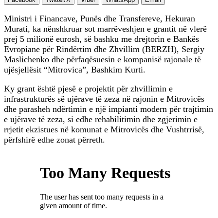
Ministri i Financave, Punës dhe Transfereve, Hekuran
Murati, ka nënshkruar sot marrëveshjen e grantit në vlerë
prej 5 milionë eurosh, së bashku me drejtorin e Bankës
Evropiane për Rindërtim dhe Zhvillim (BERZH), Sergiy
Maslichenko dhe përfaqësuesin e kompanisë rajonale të
ujësjellësit “Mitrovica”, Bashkim Kurti.
Ky grant është pjesë e projektit për zhvillimin e
infrastrukturës së ujërave të zeza në rajonin e Mitrovicës
dhe parasheh ndërtimin e një impianti modern për trajtimin
e ujërave të zeza, si edhe rehabilitimin dhe zgjerimin e
rrjetit ekzistues në komunat e Mitrovicës dhe Vushtrrisë,
përfshirë edhe zonat përreth.