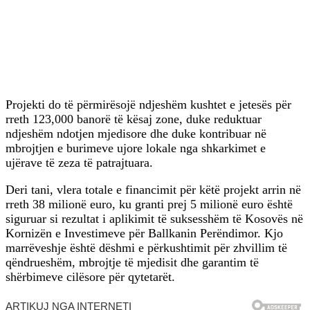
Projekti do të përmirësojë ndjeshëm kushtet e jetesës për
rreth 123,000 banorë të kësaj zone, duke reduktuar
ndjeshëm ndotjen mjedisore dhe duke kontribuar në
mbrojtjen e burimeve ujore lokale nga shkarkimet e
ujërave të zeza të patrajtuara.
Deri tani, vlera totale e financimit për këtë projekt arrin në
rreth 38 milionë euro, ku granti prej 5 milionë euro është
siguruar si rezultat i aplikimit të suksesshëm të Kosovës në
Kornizën e Investimeve për Ballkanin Perëndimor. Kjo
marrëveshje është dëshmi e përkushtimit për zhvillim të
qëndrueshëm, mbrojtje të mjedisit dhe garantim të
shërbimeve cilësore për qytetarët.