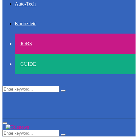
Auto-Tech
Kuriozitete
JOBS
GUIDE
Search
Search
for:
Primary
Menu
Search
Search
for: