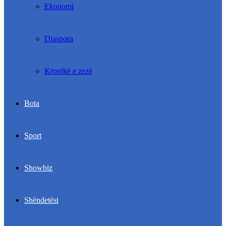
Ekonomi
Diaspora
Kronikë e zezë
Bota
Sport
Showbiz
Shëndetësi