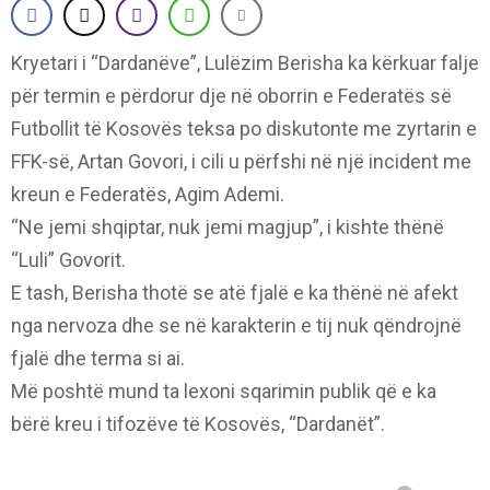
Kryetari i “Dardanëve”, Lulëzim Berisha ka kërkuar falje
për termin e përdorur dje në oborrin e Federatës së
Futbollit të Kosovës teksa po diskutonte me zyrtarin e
FFK-së, Artan Govori, i cili u përfshi në një incident me
kreun e Federatës, Agim Ademi.
“Ne jemi shqiptar, nuk jemi magjup”, i kishte thënë
“Luli” Govorit.
E tash, Berisha thotë se atë fjalë e ka thënë në afekt
nga nervoza dhe se në karakterin e tij nuk qëndrojnë
fjalë dhe terma si ai.
Më poshtë mund ta lexoni sqarimin publik që e ka
bërë kreu i tifozëve të Kosovës, “Dardanët”.