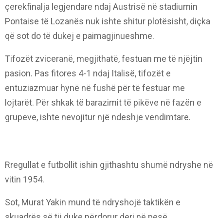
çerekfinalja legjendare ndaj Austrisë në stadiumin
Pontaise të Lozanës nuk ishte shitur plotësisht, diçka
që sot do të dukej e paimagjinueshme.
Tifozët zviceranë, megjithatë, festuan me të njëjtin
pasion. Pas fitores 4-1 ndaj Italisë, tifozët e
entuziazmuar hynë në fushë për të festuar me
lojtarët. Për shkak të barazimit të pikëve në fazën e
grupeve, ishte nevojitur një ndeshje vendimtare.
Rregullat e futbollit ishin gjithashtu shumë ndryshe në
vitin 1954.
Sot, Murat Yakin mund të ndryshojë taktikën e
skuadrës së tij duke përdorur deri në pesë