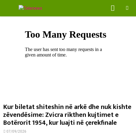
PRIMA
MENU
Kur biletat shiteshin në arkë dhe nuk kishte
zëvendësime: Zvicra rikthen kujtimet e
Botërorit 1954, kur luajti në çerekfinale
07/09/2026