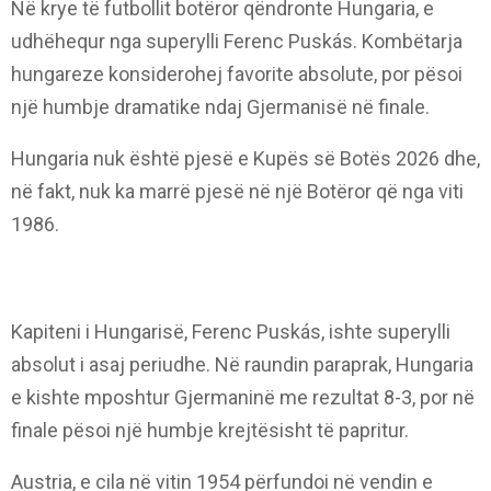
Në krye të futbollit botëror qëndronte Hungaria, e
udhëhequr nga superylli Ferenc Puskás. Kombëtarja
hungareze konsiderohej favorite absolute, por pësoi
një humbje dramatike ndaj Gjermanisë në finale.
Hungaria nuk është pjesë e Kupës së Botës 2026 dhe,
në fakt, nuk ka marrë pjesë në një Botëror që nga viti
1986.
Kapiteni i Hungarisë, Ferenc Puskás, ishte superylli
absolut i asaj periudhe. Në raundin paraprak, Hungaria
e kishte mposhtur Gjermaninë me rezultat 8-3, por në
finale pësoi një humbje krejtësisht të papritur.
Austria, e cila në vitin 1954 përfundoi në vendin e