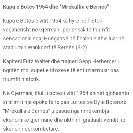
Kupa e Botës 1954 dhe “Mrekullia e Bernës”
Kupa e Botës e vitit 1954 ka hyrë në histori,
veçanërisht në Gjermani, për shkak të triumfit
sensacional ndaj Hungarisë në finalen e zhvilluar në
stadiumin Wankdorf të Bernës (3-2).
Kapiteni Fritz Walter dhe trajneri Sepp Herberger u
ngritën mbi supet e tifozëve të entuziazmuar pas
triumfit historik.
Në Gjermani, titulli i botës i vitit 1954 shihet gjithashtu
si fillimi i një epoke të re pas Luftës së Dytë Botërore.
“Mrekullia e Bernës” u pasua nga rimëkëmbja
ekonomike gjermane dhe rikthimi gradual i vendit në
skenën ndërkombëtare.