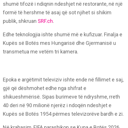
shumë tifozë i ndiqnin ndeshjet në restorante, në një
formë të hershme të asaj që sot njihet si shikim
publik, shkruan
SRF.ch
.
Edhe teknologjia ishte shumë më e kufizuar. Finalja e
Kupës së Botës mes Hungarisë dhe Gjermanisë u
transmetua me vetëm tri kamera.
Epoka e argëtimit televiziv ishte ende në fillimet e saj,
gjë që dëshmohet edhe nga shifrat e
shikueshmërisë. Sipas burimeve të ndryshme, rreth
40 deri në 90 milionë njerëz i ndoqën ndeshjet e
Kupës së Botës 1954 përmes televizorëve bardh e zi.
Në krahasim, FIFA parashikon se Kupa e Botës 2026