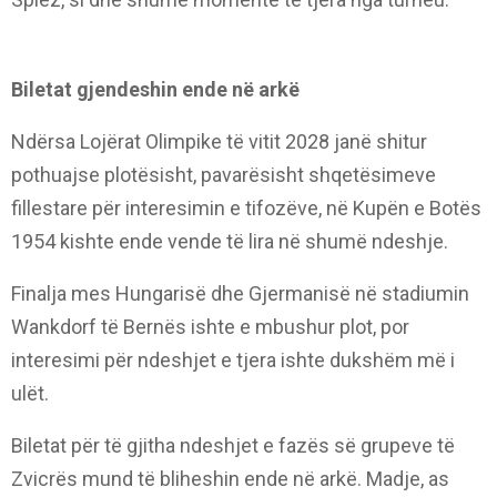
Biletat gjendeshin ende në arkë
Ndërsa Lojërat Olimpike të vitit 2028 janë shitur
pothuajse plotësisht, pavarësisht shqetësimeve
fillestare për interesimin e tifozëve, në Kupën e Botës
1954 kishte ende vende të lira në shumë ndeshje.
Finalja mes Hungarisë dhe Gjermanisë në stadiumin
Wankdorf të Bernës ishte e mbushur plot, por
interesimi për ndeshjet e tjera ishte dukshëm më i
ulët.
Biletat për të gjitha ndeshjet e fazës së grupeve të
Zvicrës mund të bliheshin ende në arkë. Madje, as