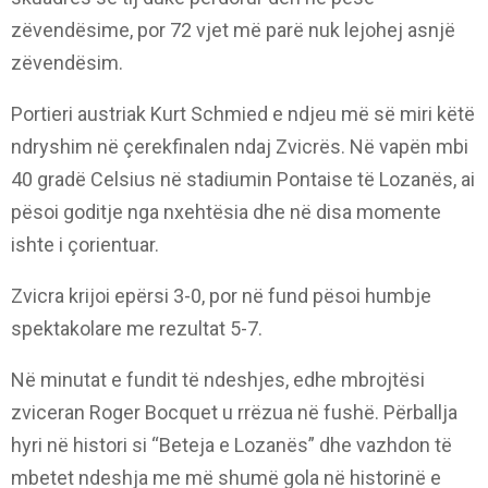
zëvendësime, por 72 vjet më parë nuk lejohej asnjë
zëvendësim.
Portieri austriak Kurt Schmied e ndjeu më së miri këtë
ndryshim në çerekfinalen ndaj Zvicrës. Në vapën mbi
40 gradë Celsius në stadiumin Pontaise të Lozanës, ai
pësoi goditje nga nxehtësia dhe në disa momente
ishte i çorientuar.
Zvicra krijoi epërsi 3-0, por në fund pësoi humbje
spektakolare me rezultat 5-7.
Në minutat e fundit të ndeshjes, edhe mbrojtësi
zviceran Roger Bocquet u rrëzua në fushë. Përballja
hyri në histori si “Beteja e Lozanës” dhe vazhdon të
mbetet ndeshja me më shumë gola në historinë e