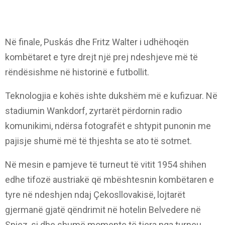
Në finale, Puskás dhe Fritz Walter i udhëhoqën
kombëtaret e tyre drejt një prej ndeshjeve më të
rëndësishme në historinë e futbollit.
Teknologjia e kohës ishte dukshëm më e kufizuar. Në
stadiumin Wankdorf, zyrtarët përdornin radio
komunikimi, ndërsa fotografët e shtypit punonin me
pajisje shumë më të thjeshta se ato të sotmet.
Në mesin e pamjeve të turneut të vitit 1954 shihen
edhe tifozë austriakë që mbështesnin kombëtaren e
tyre në ndeshjen ndaj Çekosllovakisë, lojtarët
gjermanë gjatë qëndrimit në hotelin Belvedere në
Spiez, si dhe shumë momente të tjera nga turneu.