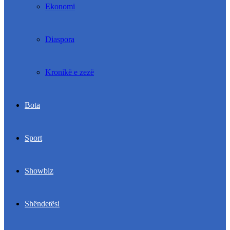
Ekonomi
Diaspora
Kronikë e zezë
Bota
Sport
Showbiz
Shëndetësi