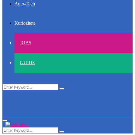
Auto-Tech
Kuriozitete
JOBS
GUIDE
Search
Search
for:
Primary
Menu
Search
Search
for: