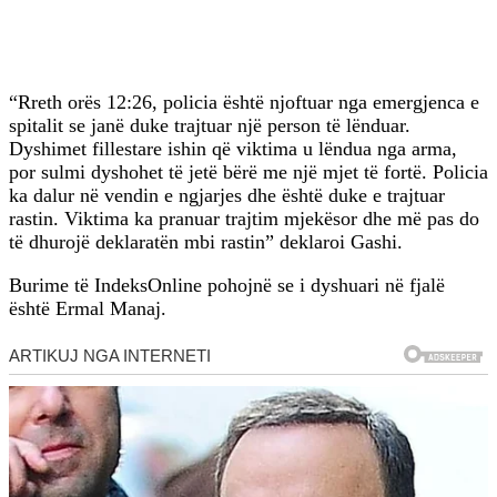
“Rreth orës 12:26, policia është njoftuar nga emergjenca e
spitalit se janë duke trajtuar një person të lënduar.
Dyshimet fillestare ishin që viktima u lëndua nga arma,
por sulmi dyshohet të jetë bërë me një mjet të fortë. Policia
ka dalur në vendin e ngjarjes dhe është duke e trajtuar
rastin. Viktima ka pranuar trajtim mjekësor dhe më pas do
të dhurojë deklaratën mbi rastin” deklaroi Gashi.
Burime të IndeksOnline pohojnë se i dyshuari në fjalë
është Ermal Manaj.