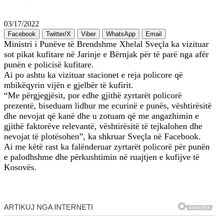
03/17/2022
Facebook
Twitter/X
Viber
WhatsApp
Email
Ministri i Punëve të Brendshme Xhelal Sveçla ka vizituar
sot pikat kufitare në Jarinje e Bërnjak për të parë nga afër
punën e policisë kufitare.
Ai po ashtu ka vizituar stacionet e reja policore që
mbikëqyrin vijën e gjelbër të kufirit.
“Me përgjegjësit, por edhe gjithë zyrtarët policorë
prezentë, biseduam lidhur me ecurinë e punës, vështirësitë
dhe nevojat që kanë dhe u zotuam që me angazhimin e
gjithë faktorëve relevantë, vështirësitë të tejkalohen dhe
nevojat të plotësohen”, ka shkruar Sveçla në Facebook.
Ai me këtë rast ka falënderuar zyrtarët policorë për punën
e palodhshme dhe përkushtimin në ruajtjen e kufijve të
Kosovës.