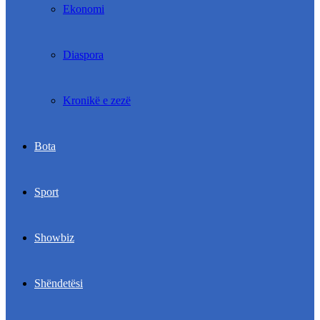
Ekonomi
Diaspora
Kronikë e zezë
Bota
Sport
Showbiz
Shëndetësi