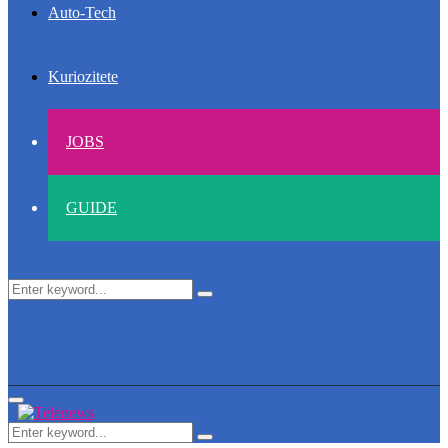
Auto-Tech
Kuriozitete
JOBS
GUIDE
Search
Search
for:
Primary
Menu
Search
Search
for: