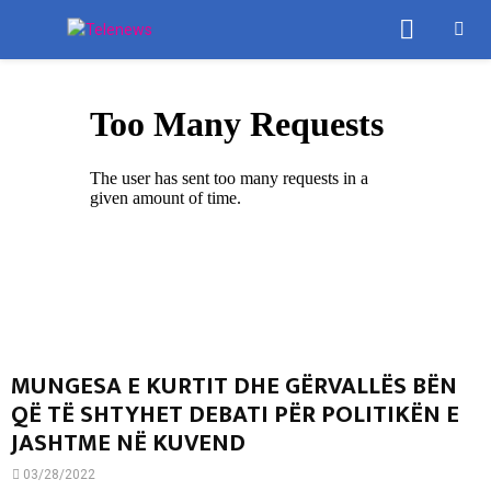
PRIMA
MENU
MUNGESA E KURTIT DHE GËRVALLËS BËN
QË TË SHTYHET DEBATI PËR POLITIKËN E
JASHTME NË KUVEND
03/28/2022