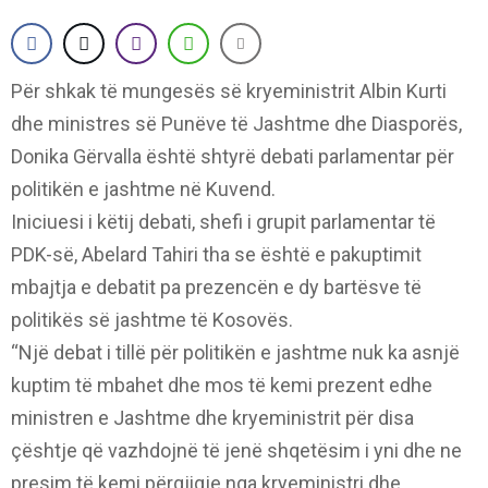
Për shkak të mungesës së kryeministrit Albin Kurti
dhe ministres së Punëve të Jashtme dhe Diasporës,
Donika Gërvalla është shtyrë debati parlamentar për
politikën e jashtme në Kuvend.
Iniciuesi i këtij debati, shefi i grupit parlamentar të
PDK-së, Abelard Tahiri tha se është e pakuptimit
mbajtja e debatit pa prezencën e dy bartësve të
politikës së jashtme të Kosovës.
“Një debat i tillë për politikën e jashtme nuk ka asnjë
kuptim të mbahet dhe mos të kemi prezent edhe
ministren e Jashtme dhe kryeministrit për disa
çështje që vazhdojnë të jenë shqetësim i yni dhe ne
presim të kemi përgjigje nga kryeministri dhe