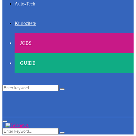
Auto-Tech
Kuriozitete
JOBS
GUIDE
Search
Search
for:
Primary
Menu
Search
Search
for: