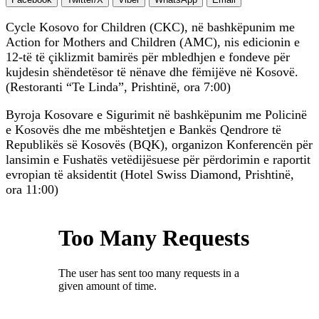
Cycle Kosovo for Children (CKC), në bashkëpunim me
Action for Mothers and Children (AMC), nis edicionin e
12-të të çiklizmit bamirës për mbledhjen e fondeve për
kujdesin shëndetësor të nënave dhe fëmijëve në Kosovë.
(Restoranti “Te Linda”, Prishtinë, ora 7:00)
Byroja Kosovare e Sigurimit në bashkëpunim me Policinë
e Kosovës dhe me mbështetjen e Bankës Qendrore të
Republikës së Kosovës (BQK), organizon Konferencën për
lansimin e Fushatës vetëdijësuese për përdorimin e raportit
evropian të aksidentit (Hotel Swiss Diamond, Prishtinë,
ora 11:00)