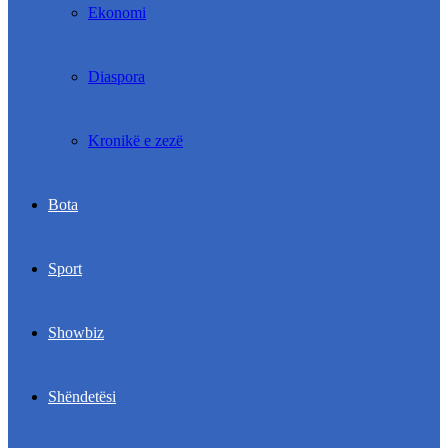
Ekonomi
Diaspora
Kronikë e zezë
Bota
Sport
Showbiz
Shëndetësi