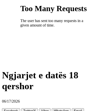
Ngjarjet e datës 18
qershor
06/17/2026
Facebook
Twitter/X
Viber
WhatsApp
Email