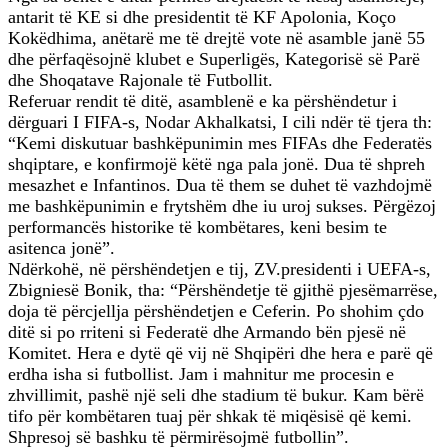
antarit të KE si dhe presidentit të KF Apolonia, Koço
Kokëdhima, anëtarë me të drejtë vote në asamble janë 55
dhe përfaqësojnë klubet e Superligës, Kategorisë së Parë
dhe Shoqatave Rajonale të Futbollit.
Referuar rendit të ditë, asamblenë e ka përshëndetur i
dërguari I FIFA-s, Nodar Akhalkatsi, I cili ndër të tjera th:
“Kemi diskutuar bashkëpunimin mes FIFAs dhe Federatës
shqiptare, e konfirmojë këtë nga pala jonë. Dua të shpreh
mesazhet e Infantinos. Dua të them se duhet të vazhdojmë
me bashkëpunimin e frytshëm dhe iu uroj sukses. Përgëzoj
performancës historike të kombëtares, keni besim te
asitenca jonë”.
Ndërkohë, në përshëndetjen e tij, ZV.presidenti i UEFA-s,
Zbigniesë Bonik, tha: “Përshëndetje të gjithë pjesëmarrëse,
doja të përcjellja përshëndetjen e Ceferin. Po shohim çdo
ditë si po rriteni si Federatë dhe Armando bën pjesë në
Komitet. Hera e dytë që vij në Shqipëri dhe hera e parë që
erdha isha si futbollist. Jam i mahnitur me procesin e
zhvillimit, pashë një seli dhe stadium të bukur. Kam bërë
tifo për kombëtaren tuaj për shkak të miqësisë që kemi.
Shpresoj së bashku të përmirësojmë futbollin”.