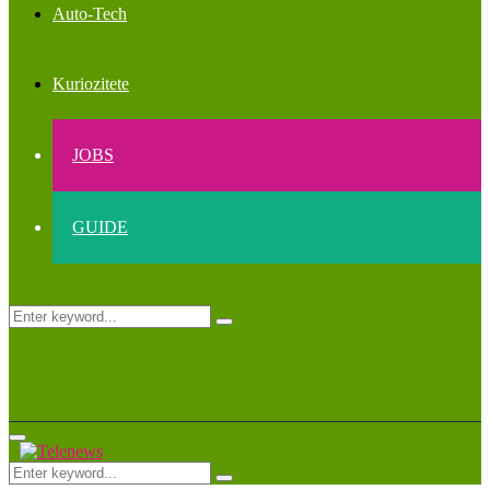
Auto-Tech
Kuriozitete
JOBS
GUIDE
Search
Search
for:
Primary
Menu
Search
Search
for: