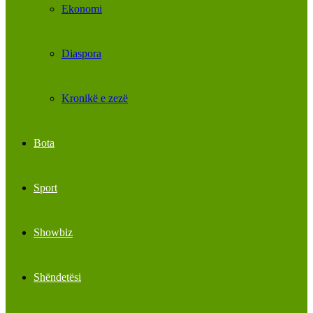
Ekonomi
Diaspora
Kronikë e zezë
Bota
Sport
Showbiz
Shëndetësi