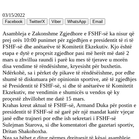
03/15/2022
Facebook
Twitter/X
Viber
WhatsApp
Email
Asambleja e Zakonshme Zgjedhore e FSHF-së ka nisur që
prej orës 10:00 punimet për zgjedhjen e presidentit të ri të
FSHF-së dhe anëtarëve të Komitetit Ekzekutiv. Kjo është
etapa e dytë e proçesit zgjedhor pasi më herët më datë 2
mars u zhvillua raundi i parë ku mes të tjerave u morën
disa vendime të rëndësishme, kryesisht për buxhetin.
Ndërkohë, sa i përket dy pikave të rëndësëishme, por edhe
shumë të diskutuara për opinionin sportive, atë të zgjedhjes
së Presidentit të FSHF-së, si dhe të anëtarëve të Komitetit
Ekzekutiv, me vendimin e shumicës u vendos që ky
proçestë zhvillohet me datë 15 mars.
Krahas kreut aktual të FSHF-së, Armand Duka për postin e
presidentit të FSHF-së në garë për një mandat katër vjeçar
janë edhe trajneri por edhe ish sekretari i FSHF-së
Sulejman Starova, si dhe komentatori dhe gazetari sportiv,
Dritan Shakohoxha.
Nga sa bëhet e ditur përmes drejtuesit të kësaj asambleje,