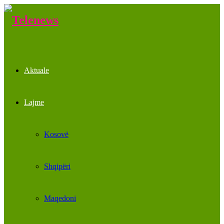
Aktuale
Lajme
Kosovë
Shqipëri
Maqedoni