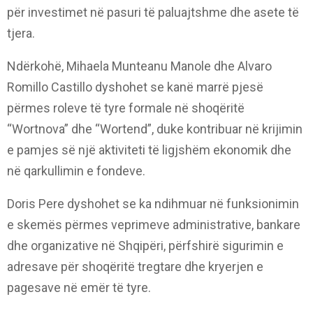
për investimet në pasuri të paluajtshme dhe asete të
tjera.
Ndërkohë, Mihaela Munteanu Manole dhe Alvaro
Romillo Castillo dyshohet se kanë marrë pjesë
përmes roleve të tyre formale në shoqëritë
“Wortnova” dhe “Wortend”, duke kontribuar në krijimin
e pamjes së një aktiviteti të ligjshëm ekonomik dhe
në qarkullimin e fondeve.
Doris Pere dyshohet se ka ndihmuar në funksionimin
e skemës përmes veprimeve administrative, bankare
dhe organizative në Shqipëri, përfshirë sigurimin e
adresave për shoqëritë tregtare dhe kryerjen e
pagesave në emër të tyre.