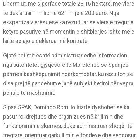
Dhërmiut, me sipërfaqe totale 23.16 hektarë, me vlerë
të deklaruar 1 milion e 621 mijë e 200 euro. Nga
ekspertiza vlerësuese ka rezultuar se vlera e tregut e
këtyre pasurive në momentin e shitblerjes ishte më e
lartë se ajo e deklaruar në kontratë.
Gjatë hetimit është administruar edhe informacion
nga autoritetet gjyqësore të Mbretërisë së Spanjës
përmes bashkëpunimit ndërkombëtar, ku rezulton se
disa prej të pandehurve janë subjekt hetimi për vepra
penale të mashtrimit.
Sipas SPAK, Domingo Romillo Iriarte dyshohet se ka
pasur rol drejtues dhe organizues në krijimin dhe
funksionimin e skemës, duke administruar shoqëritë
tregtare, orientuar qarkullimin e fondeve dhe vendosur