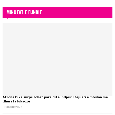
MINUTAT E FUNDIT
Afrona Dika surprizohet para ditëlindjes: I fejuari e mbulon me
dhurata luksoze
08/08/2026