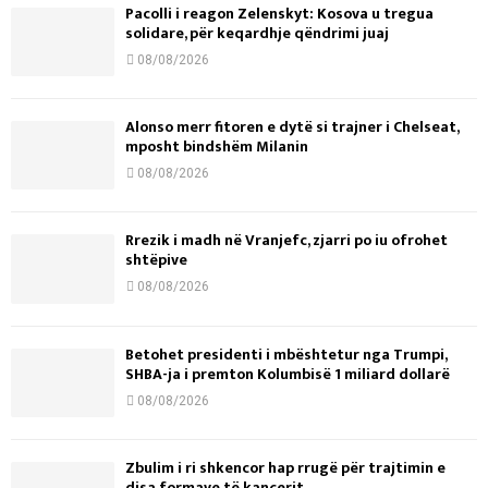
Pacolli i reagon Zelenskyt: Kosova u tregua
solidare, për keqardhje qëndrimi juaj
08/08/2026
Alonso merr fitoren e dytë si trajner i Chelseat,
mposht bindshëm Milanin
08/08/2026
Rrezik i madh në Vranjefc, zjarri po iu ofrohet
shtëpive
08/08/2026
Betohet presidenti i mbështetur nga Trumpi,
SHBA-ja i premton Kolumbisë 1 miliard dollarë
08/08/2026
Zbulim i ri shkencor hap rrugë për trajtimin e
disa formave të kancerit