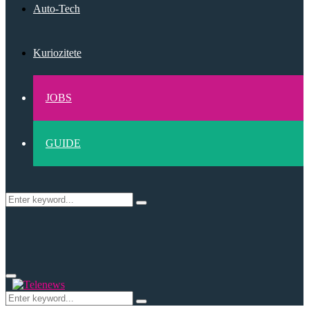
Auto-Tech
Kuriozitete
JOBS
GUIDE
Search
Search
for:
Primary
Menu
Search
Search
for: