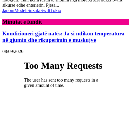
sikurse edhe enterierin. Pjesa...
Japoni
Modeli
Suzuki
Swift
Tokio
Minutat e fundit
Kondicioneri gjatë natës: Ja si ndikon temperatura
në gjumin dhe rikuperimin e muskujve
08/09/2026