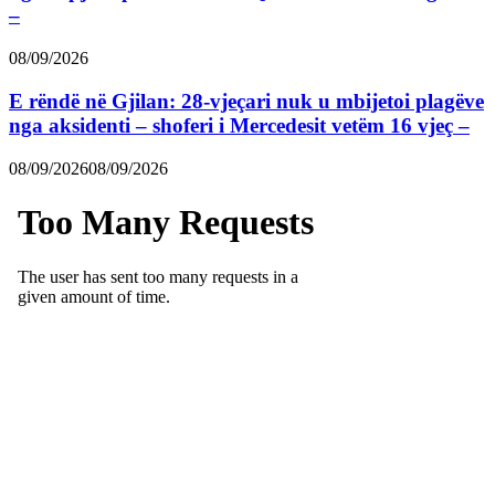
–
08/09/2026
E rëndë në Gjilan: 28-vjeçari nuk u mbijetoi plagëve
nga aksidenti – shoferi i Mercedesit vetëm 16 vjeç –
08/09/2026
08/09/2026