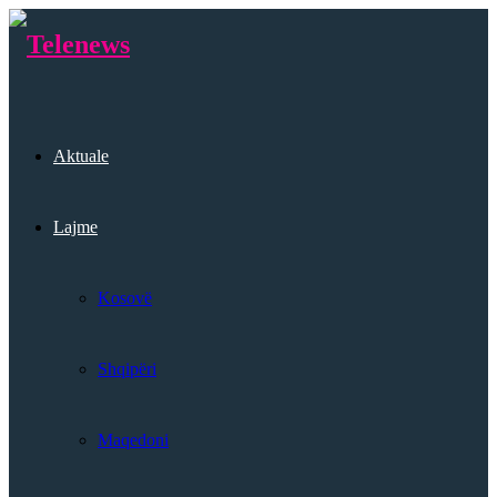
Aktuale
Lajme
Kosovë
Shqipëri
Maqedoni