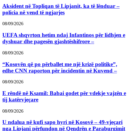
Aksident në Topliqan të Lipjanit, ka të lënduar –
policia në vend të ngjarjes
08/09/2026
UEFA shqyrton hetim ndaj Infantinos për lidhjen e
dyshuar dhe pagesën gjashtëshifrore –
08/09/2026
“Kosovën që po përballet me një krizë politike”,
edhe CNN raporton për incidentin në Kuvend –
08/09/2026
E rëndë në Ksamil: Babai godet për vdekje vajzën e
tij katërvjeçare
08/09/2026
U ndalua në kufi sapo hyri në Kosovë – 49-vjeçari
nga Lipjani përfundon në Qendrën e Paraburgimit