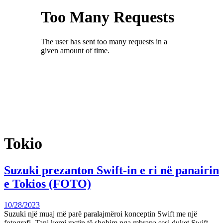
Tokio
Suzuki prezanton Swift-in e ri në panairin
e Tokios (FOTO)
10/28/2023
Suzuki një muaj më parë paralajmëroi konceptin Swift me një
fotografi. Tani kemi rastin të shohim nga mbrapa sesi duket Swift