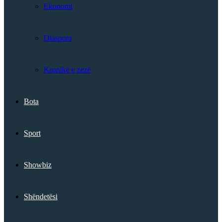
Ekonomi
Diaspora
Kronikë e zezë
Bota
Sport
Showbiz
Shëndetësi