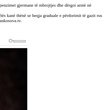
shpenzimet gjermane të mbrojtjes dhe dërgoi armë në
tës kanë thënë se heqja graduale e përdorimit të gazit rus
lankosova.tv.