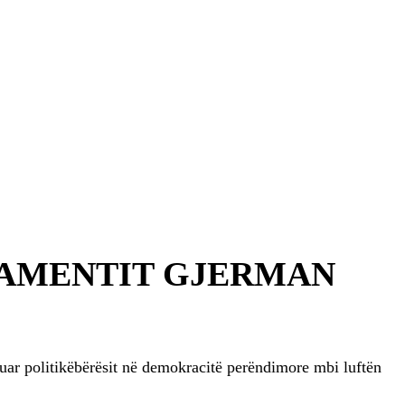
LAMENTIT GJERMAN
kuar politikëbërësit në demokracitë perëndimore mbi luftën