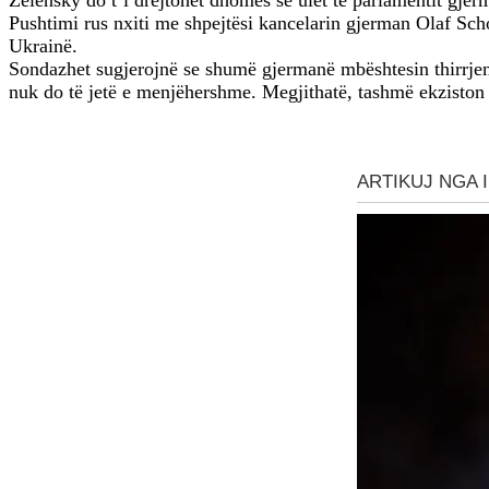
Zelensky do t’i drejtohet dhomës së ulët të parlamentit gjer
Pushtimi rus nxiti me shpejtësi kancelarin gjerman Olaf Scho
Ukrainë.
Sondazhet sugjerojnë se shumë gjermanë mbështesin thirrjen e
nuk do të jetë e menjëhershme. Megjithatë, tashmë ekziston 