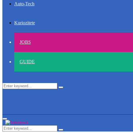
Auto-Tech
Kuriozitete
JOBS
GUIDE
Search
Search
for:
Primary
Menu
Search
Search
for: