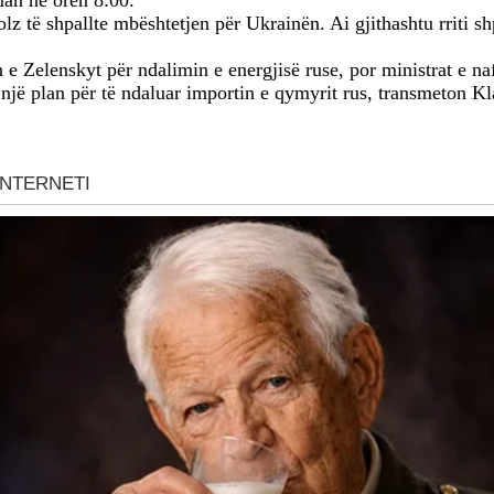
man në orën 8:00.
lz të shpallte mbështetjen për Ukrainën. Ai gjithashtu rriti 
 Zelenskyt për ndalimin e energjisë ruse, por ministrat e naf
një plan për të ndaluar importin e qymyrit rus, transmeton K