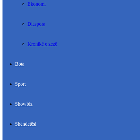
Ekonomi
Diaspora
Kronikë e zezë
Bota
Sport
Showbiz
Shëndetësi