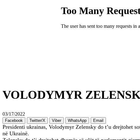
VOLODYMYR ZELENSKY
03/17/2022
Facebook
Twitter/X
Viber
WhatsApp
Email
Presidenti ukrainas, Volodymyr Zelensky do t’u drejtohet sot
në Ukrainë.