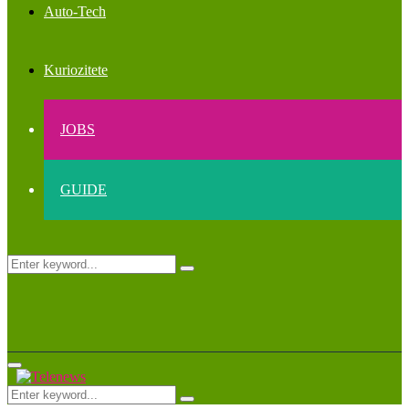
Auto-Tech
Kuriozitete
JOBS
GUIDE
Search
Search
for:
Primary
Menu
Search
Search
for: