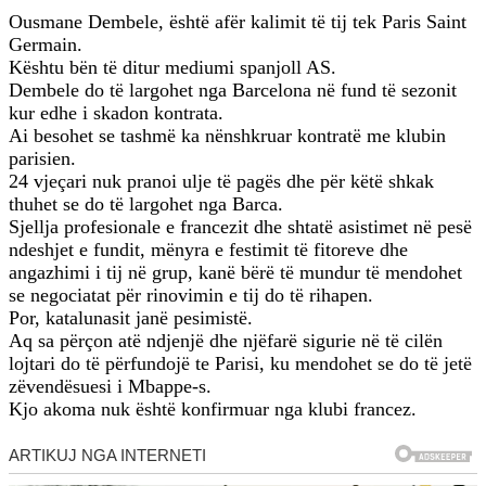
Ousmane Dembele, është afër kalimit të tij tek Paris Saint
Germain.
Kështu bën të ditur mediumi spanjoll AS.
Dembele do të largohet nga Barcelona në fund të sezonit
kur edhe i skadon kontrata.
Ai besohet se tashmë ka nënshkruar kontratë me klubin
parisien.
24 vjeçari nuk pranoi ulje të pagës dhe për këtë shkak
thuhet se do të largohet nga Barca.
Sjellja profesionale e francezit dhe shtatë asistimet në pesë
ndeshjet e fundit, mënyra e festimit të fitoreve dhe
angazhimi i tij në grup, kanë bërë të mundur të mendohet
se negociatat për rinovimin e tij do të rihapen.
Por, katalunasit janë pesimistë.
Aq sa përçon atë ndjenjë dhe njëfarë sigurie në të cilën
lojtari do të përfundojë te Parisi, ku mendohet se do të jetë
zëvendësuesi i Mbappe-s.
Kjo akoma nuk është konfirmuar nga klubi francez.