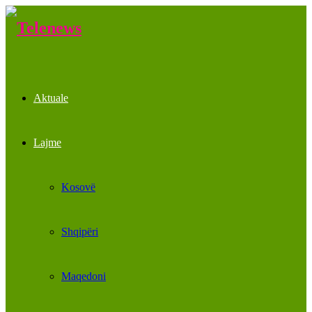
Aktuale
Lajme
Kosovë
Shqipëri
Maqedoni