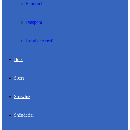
Ekonomi
Diaspora
Kronikë e zezë
Bota
Sport
Showbiz
Shëndetësi