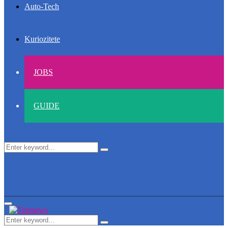
Auto-Tech
Kuriozitete
JOBS
GUIDE
Search
Search
for:
Primary
Menu
Search
Search
for: