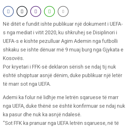
Në ditët e fundit ishte publikuar një dokument i UEFA-
s nga mediat i vitit 2020, ku shkruhej se Disiplinori i
UEFA-s e kishte pezulluar Agim Ademin nga futbolli
shkaku se ishte dënuar më 9 muaj burg nga Gjykata e
Kosovës.
Por kryetari i FFK-së deklaron sërish se ndaj tij nuk
është shqiptuar asnjë dënim, duke publikuar një letër
të marr sot nga UEFA.
Ademi ka folur në lidhje me letrën sqaruese të marr
nga UEFA, duke thënë se është konfirmuar se ndaj nuk
ka pasur dhe nuk ka asnjë ndalesë.
“Sot FFK ka pranuar nga UEFA letrën sqaruese, në të