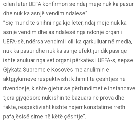
cilën letër UEFA konfirmon se ndaj meje nuk ka pasur
dhe nuk ka asnjë vendim ndalese”.
“Siç mund të shihni nga kjo letër, ndaj meje nuk ka
asnjë vendim dhe as ndalesë nga ndonjë organ i
UEFA-së, ndërsa vendimi i cili ka qarkulluar në media,
nuk ka pasur dhe nuk ka asnjë efekt juridik pasi që
ishte anuluar nga vet organi përkatës i UEFA-s, sepse
Gjykata Supreme e Kosovës me anulimin e
aktgjykimeve respektivisht kthimit të çështjes në
rivendosje, kishte gjetur se përfundimet e instancave
tjera gjyqësore nuk ishin të bazuara në prova dhe
fakte, respektivisht kishte nxjerr konstatime rreth
pafajësisë sime në këtë çështje”.