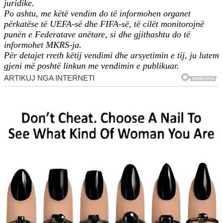
juridike.
Po ashtu, me këtë vendim do të informohen organet
përkatëse të UEFA-së dhe FIFA-së, të cilët monitorojnë
punën e Federatave anëtare, si dhe gjithashtu do të
informohet MKRS-ja.
Për detajet rreth këtij vendimi dhe arsyetimin e tij, ju lutem
gjeni më poshtë linkun me vendimin e publikuar.