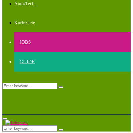
Auto-Tech
Kuriozitete
JOBS
GUIDE
Search
Search
for:
Primary
Menu
Search
Search
for: