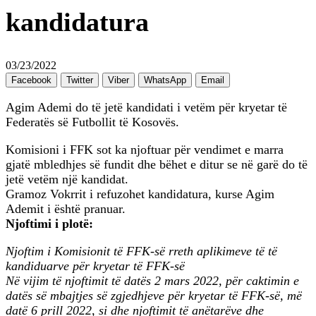
kandidatura
03/23/2022
Facebook
Twitter
Viber
WhatsApp
Email
Agim Ademi do të jetë kandidati i vetëm për kryetar të
Federatës së Futbollit të Kosovës.
Komisioni i FFK sot ka njoftuar për vendimet e marra
gjatë mbledhjes së fundit dhe bëhet e ditur se në garë do të
jetë vetëm një kandidat.
Gramoz Vokrrit i refuzohet kandidatura, kurse Agim
Ademit i është pranuar.
Njoftimi i plotë:
Njoftim i Komisionit të FFK-së rreth aplikimeve të të
kandiduarve për kryetar të FFK-së
Në vijim të njoftimit të datës 2 mars 2022, për caktimin e
datës së mbajtjes së zgjedhjeve për kryetar të FFK-së, më
datë 6 prill 2022, si dhe njoftimit të anëtarëve dhe