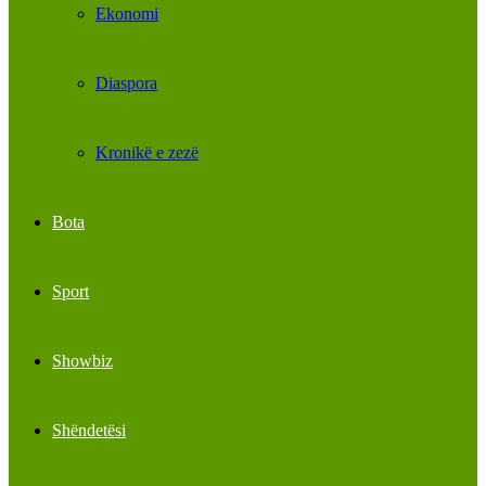
Ekonomi
Diaspora
Kronikë e zezë
Bota
Sport
Showbiz
Shëndetësi