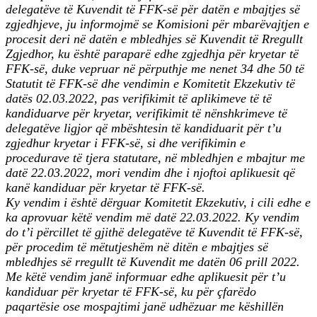
delegatëve të Kuvendit të FFK-së për datën e mbajtjes së
zgjedhjeve, ju informojmë se Komisioni për mbarëvajtjen e
procesit deri në datën e mbledhjes së Kuvendit të Rregullt
Zgjedhor, ku është paraparë edhe zgjedhja për kryetar të
FFK-së, duke vepruar në përputhje me nenet 34 dhe 50 të
Statutit të FFK-së dhe vendimin e Komitetit Ekzekutiv të
datës 02.03.2022, pas verifikimit të aplikimeve të të
kandiduarve për kryetar, verifikimit të nënshkrimeve të
delegatëve ligjor që mbështesin të kandiduarit për t’u
zgjedhur kryetar i FFK-së, si dhe verifikimin e
procedurave të tjera statutare, në mbledhjen e mbajtur me
datë 22.03.2022, mori vendim dhe i njoftoi aplikuesit që
kanë kandiduar për kryetar të FFK-së.
Ky vendim i është dërguar Komitetit Ekzekutiv, i cili edhe e
ka aprovuar këtë vendim më datë 22.03.2022. Ky vendim
do t’i përcillet të gjithë delegatëve të Kuvendit të FFK-së,
për procedim të mëtutjeshëm në ditën e mbajtjes së
mbledhjes së rregullt të Kuvendit me datën 06 prill 2022.
Me këtë vendim janë informuar edhe aplikuesit për t’u
kandiduar për kryetar të FFK-së, ku për çfarëdo
paqartësie ose mospajtimi janë udhëzuar me këshillën