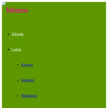
Aktuale
Lajme
Kosovë
Shqipëri
Maqedoni