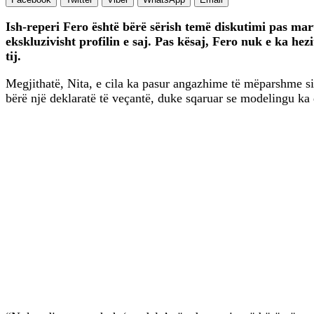
Ish-reperi Fero është bërë sërish temë diskutimi pas mart
ekskluzivisht profilin e saj. Pas kësaj, Fero nuk e ka he
tij.
Megjithatë, Nita, e cila ka pasur angazhime të mëparshme si
bërë një deklaratë të veçantë, duke sqaruar se modelingu ka q