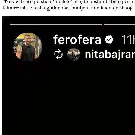
“Nuk e di pse po shoh ‘modele’ në çdo postim të bërë për m
fatmirësisht e kisha gjithmonë familjen time kudo që shkoja m