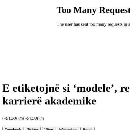
E etiketojnë si ‘modele’, 
karrierë akademike
03/14/2025
03/14/2025
Facebook
Twitter
Viber
WhatsApp
Email