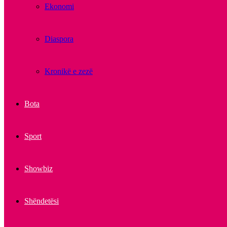
Ekonomi
Diaspora
Kronikë e zezë
Bota
Sport
Showbiz
Shëndetësi