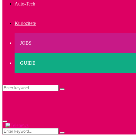
Auto-Tech
Kuriozitete
JOBS
GUIDE
Search
Search
for:
Primary
Menu
Search
Search
for: