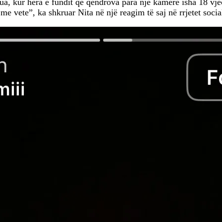
ua, kur hera e fundit që qëndrova para një kamere isha 18 vj
e vete”, ka shkruar Nita në një reagim të saj në rrjetet socia