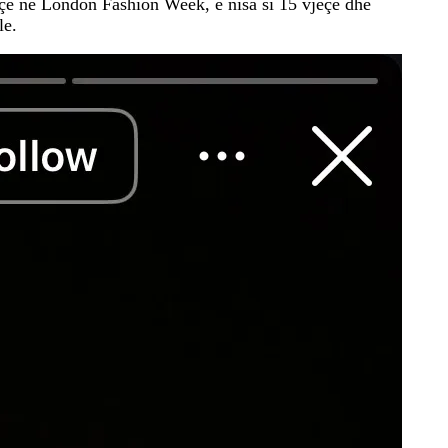
eçe në London Fashion Week, e nisa si 15 vjeçe dhe
le.