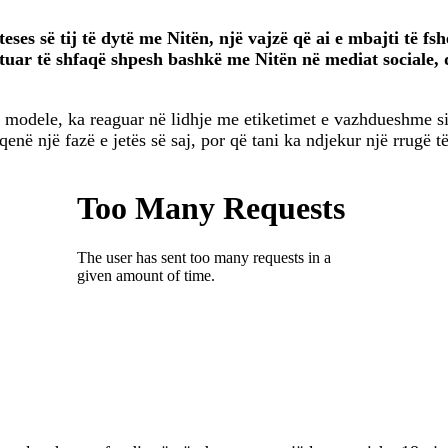
eses së tij të dytë me Nitën, një vajzë që ai e mbajti të 
zituar të shfaqë shpesh bashkë me Nitën në mediat sociale, 
 modele, ka reaguar në lidhje me etiketimet e vazhdueshme si
enë një fazë e jetës së saj, por që tani ka ndjekur një rrugë 