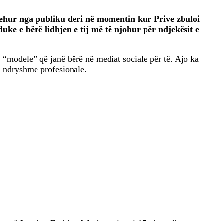
fshehur nga publiku deri në momentin kur Prive zbuloi
duke e bërë lidhjen e tij më të njohur për ndjekësit e
 “modele” që janë bërë në mediat sociale për të. Ajo ka
të ndryshme profesionale.