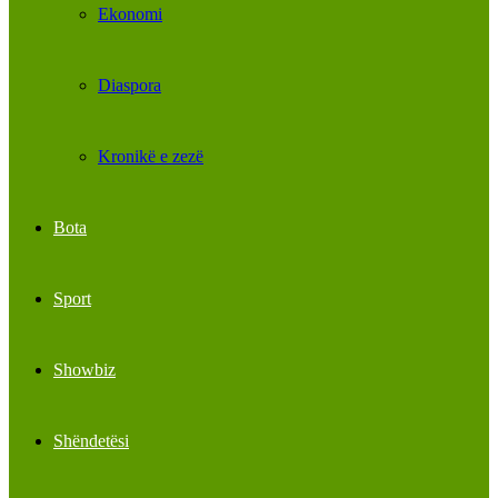
Ekonomi
Diaspora
Kronikë e zezë
Bota
Sport
Showbiz
Shëndetësi