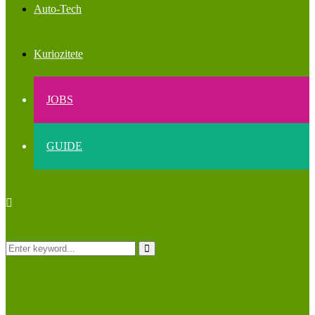
Auto-Tech
Kuriozitete
JOBS
GUIDE
Search
Search
for: