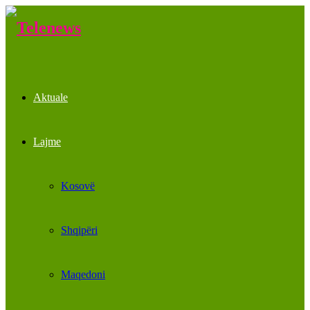
Aktuale
Lajme
Kosovë
Shqipëri
Maqedoni