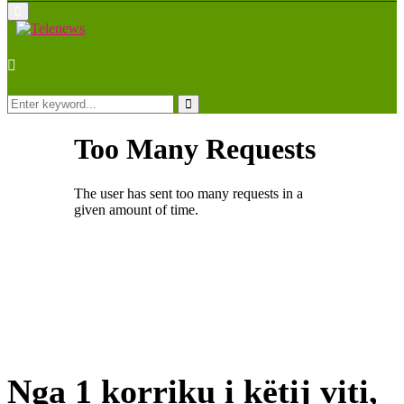
Primary
Menu
Search
for:
Search
Nga 1 korriku i këtij viti,