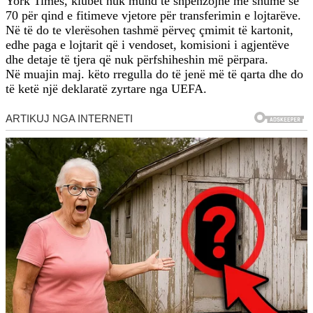
York Times, klubet nuk mund të shpenzojnë më shumë se
70 për qind e fitimeve vjetore për transferimin e lojtarëve.
Në të do te vlerësohen tashmë përveç çmimit të kartonit,
edhe paga e lojtarit që i vendoset, komisioni i agjentëve
dhe detaje të tjera që nuk përfshiheshin më përpara.
Në muajin maj. këto rregulla do të jenë më të qarta dhe do
të ketë një deklaratë zyrtare nga UEFA.