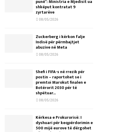
punë”: Ministria e Mjedisit ua
shkëput kontratat 9
zyrtarëve
08/05/2026
Zuckerberg i kërkon falje
Indisë për përmbajtjet
abuzive në Meta
08/05/2026
Shefi i FIFA-s në rrezik për
postin – raportohet se i
premtoi Marokut finalen e
Botërorit 2030 për të
shpëtuar...
08/05/2026
Kërkesa e Prokurorisë: I
dyshuari për keqpërdorimin e
500 mijë eurove të dërgohet