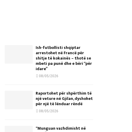
Ish-futbollisti shqiptar
arrestohet në Francë për
shitje të kokainës – thotë se
mbeti pa punë dhe e bëri “për
idare”
08/05/2026
Raportohet për shpërthim të
një veture në Gjilan, dyshohet
për një të lënduar rëndë
08/05/2026
“Munguan vazhdimisht në