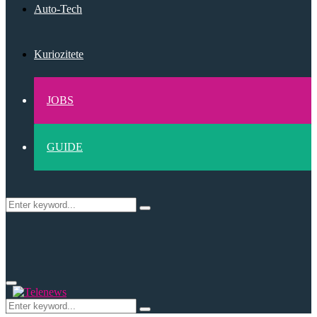
Auto-Tech
Kuriozitete
JOBS
GUIDE
Search
Search
for:
Primary
Menu
Search
Search
for: