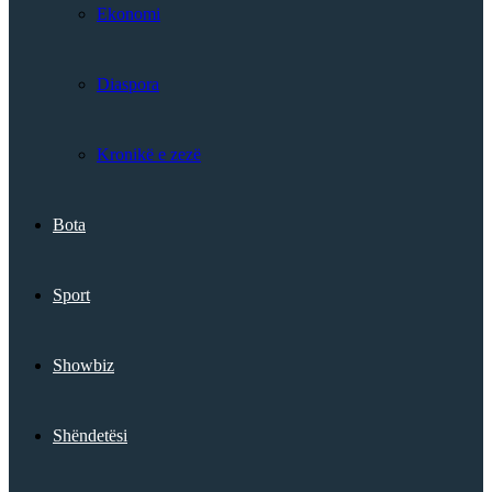
Ekonomi
Diaspora
Kronikë e zezë
Bota
Sport
Showbiz
Shëndetësi