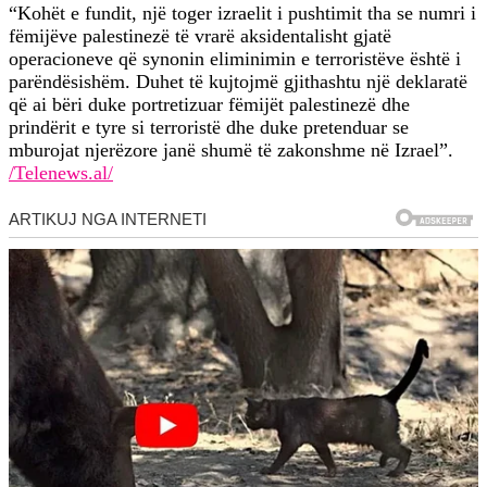
“Kohët e fundit, një toger izraelit i pushtimit tha se numri i
fëmijëve palestinezë të vrarë aksidentalisht gjatë
operacioneve që synonin eliminimin e terroristëve është i
parëndësishëm. Duhet të kujtojmë gjithashtu një deklaratë
që ai bëri duke portretizuar fëmijët palestinezë dhe
prindërit e tyre si terroristë dhe duke pretenduar se
mburojat njerëzore janë shumë të zakonshme në Izrael”.
/Telenews.al/