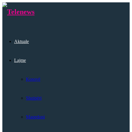
Aktuale
Lajme
Kosovë
Shqipëri
Maqedoni