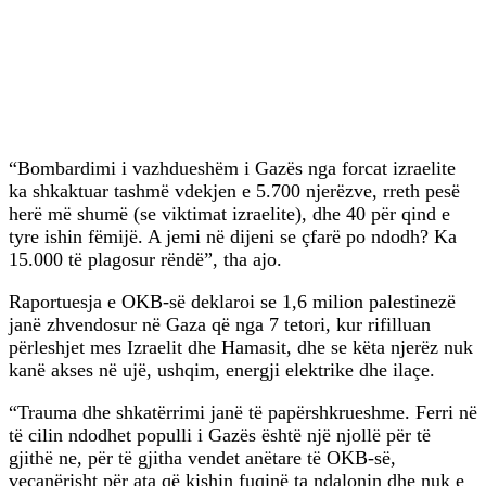
“Bombardimi i vazhdueshëm i Gazës nga forcat izraelite
ka shkaktuar tashmë vdekjen e 5.700 njerëzve, rreth pesë
herë më shumë (se viktimat izraelite), dhe 40 për qind e
tyre ishin fëmijë. A jemi në dijeni se çfarë po ndodh? Ka
15.000 të plagosur rëndë”, tha ajo.
Raportuesja e OKB-së deklaroi se 1,6 milion palestinezë
janë zhvendosur në Gaza që nga 7 tetori, kur rifilluan
përleshjet mes Izraelit dhe Hamasit, dhe se këta njerëz nuk
kanë akses në ujë, ushqim, energji elektrike dhe ilaçe.
“Trauma dhe shkatërrimi janë të papërshkrueshme. Ferri në
të cilin ndodhet populli i Gazës është një njollë për të
gjithë ne, për të gjitha vendet anëtare të OKB-së,
veçanërisht për ata që kishin fuqinë ta ndalonin dhe nuk e