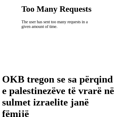
OKB tregon se sa përqind
e palestinezëve të vrarë në
sulmet izraelite janë
fëmijë