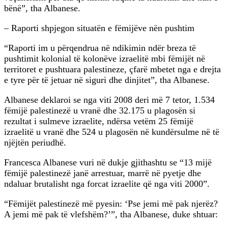
bënë”, tha Albanese.
– Raporti shpjegon situatën e fëmijëve nën pushtim
“Raporti im u përqendrua në ndikimin ndër breza të
pushtimit kolonial të kolonëve izraelitë mbi fëmijët në
territoret e pushtuara palestineze, çfarë mbetet nga e drejta
e tyre për të jetuar në siguri dhe dinjitet”, tha Albanese.
Albanese deklaroi se nga viti 2008 deri më 7 tetor, 1.534
fëmijë palestinezë u vranë dhe 32.175 u plagosën si
rezultat i sulmeve izraelite, ndërsa vetëm 25 fëmijë
izraelitë u vranë dhe 524 u plagosën në kundërsulme në të
njëjtën periudhë.
Francesca Albanese vuri në dukje gjithashtu se “13 mijë
fëmijë palestinezë janë arrestuar, marrë në pyetje dhe
ndaluar brutalisht nga forcat izraelite që nga viti 2000”.
“Fëmijët palestinezë më pyesin: ‘Pse jemi më pak njerëz?
A jemi më pak të vlefshëm?’”, tha Albanese, duke shtuar: