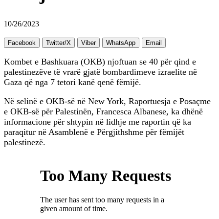
10/26/2023
Facebook
Twitter/X
Viber
WhatsApp
Email
Kombet e Bashkuara (OKB) njoftuan se 40 për qind e
palestinezëve të vrarë gjatë bombardimeve izraelite në
Gaza që nga 7 tetori kanë qenë fëmijë.
Në selinë e OKB-së në New York, Raportuesja e Posaçme
e OKB-së për Palestinën, Francesca Albanese, ka dhënë
informacione për shtypin në lidhje me raportin që ka
paraqitur në Asamblenë e Përgjithshme për fëmijët
palestinezë.