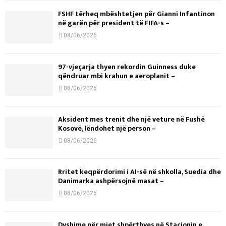
FSHF tërheq mbështetjen për Gianni Infantinon
në garën për president të FIFA-s –
08/06/2026
97-vjeçarja thyen rekordin Guinness duke
qëndruar mbi krahun e aeroplanit –
08/06/2026
Aksident mes trenit dhe një veture në Fushë
Kosovë, lëndohet një person –
08/06/2026
Rritet keqpërdorimi i AI-së në shkolla, Suedia dhe
Danimarka ashpërsojnë masat –
08/06/2026
Dyshime për mjet shpërthyes në Stacionin e