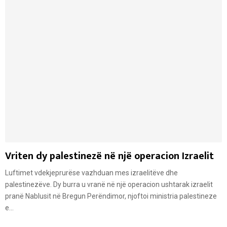
Vriten dy palestinezë në një operacion Izraelit
Luftimet vdekjeprurëse vazhduan mes izraelitëve dhe
palestinezëve. Dy burra u vranë në një operacion ushtarak izraelit
pranë Nablusit në Bregun Perëndimor, njoftoi ministria palestineze
e...