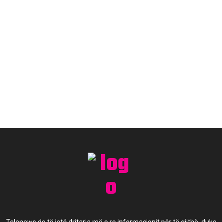
Telenews do të jetë dritarja më e re informacionit për të gjithë, duke