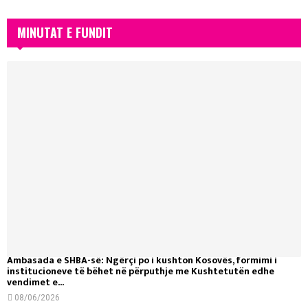
MINUTAT E FUNDIT
Ambasada e SHBA-së: Ngërçi po i kushton Kosovës, formimi i
institucioneve të bëhet në përputhje me Kushtetutën edhe
vendimet e...
08/06/2026