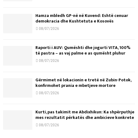
Hamza mbledh GP-në në Kuvend: Është cenuar
demokracia dhe Kushtetuta e Kosovës
08/07/2026
Raporti i AUV: Qumështi dhe jogurti VITA, 100%
të pastra – as vaj palme e as qumësht pluhur
08/07/2026
Gërmimet në lokacionin e tretë në Zubin-Potok,
konfirmohet prania e mbetjeve mortore
08/07/2026
Kurti, pas takimit me Abdixhikun: Ka shpërputhje
mes rezultatit përkatës dhe ambicieve konkrete
08/07/2026