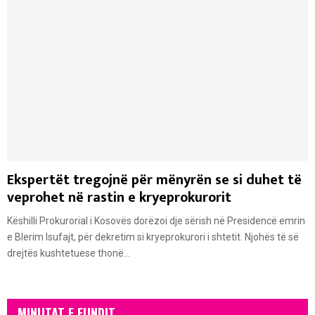
Ekspertët tregojnë për mënyrën se si duhet të
veprohet në rastin e kryeprokurorit
Këshilli Prokurorial i Kosovës dorëzoi dje sërish në Presidencë emrin
e Blerim Isufajt, për dekretim si kryeprokurori i shtetit. Njohës të së
drejtës kushtetuese thonë...
MINUTAT E FUNDIT