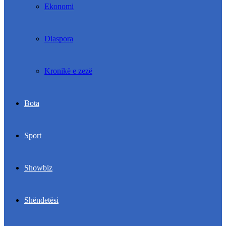
Ekonomi
Diaspora
Kronikë e zezë
Bota
Sport
Showbiz
Shëndetësi