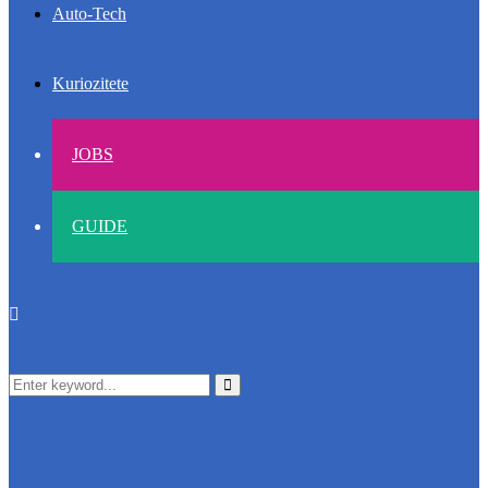
Auto-Tech
Kuriozitete
JOBS
GUIDE
Search
Search
for: