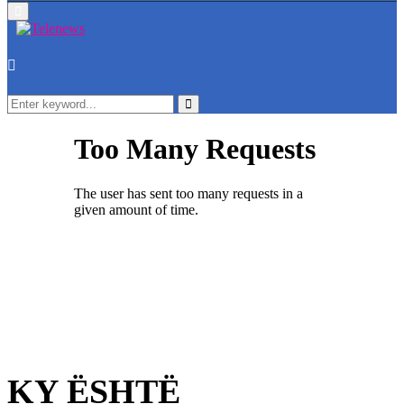
Primary
Menu
Search
for:
Search
KY ËSHTË