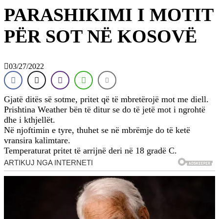
PARASHIKIMI I MOTIT
PËR SOT NË KOSOVË
03/27/2022
Gjatë ditës së sotme, pritet që të mbretërojë mot me diell.
Prishtina Weather bën të ditur se do të jetë mot i ngrohtë
dhe i kthjellët.
Në njoftimin e tyre, thuhet se në mbrëmje do të ketë
vransira kalimtare.
Temperaturat pritet të arrijnë deri në 18 gradë C.