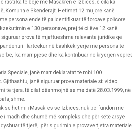
e rasti ka të bëjë me Masakrën e Izbicës, e cila ka
cë, Komuna e Skenderajt. Hetimet 12 mujore kanë
me persona ende të pa identifikuar të forcave policore
kzekutimin e 130 personave, prej të cilëve 12 kanë
 siguruar prova të mjaftueshme relevante juridike që
pandehuri i lartcekur në bashkëkryerje me persona të
 serbe, ka marr pjesë dhe ka kontribuar në kryerjen veprë
ria Speciale, janë marr deklaratat të mbi 100
 Gjithashtu, janë siguruar prova materiale si: video
mi të tjera, të cilat dëshmojnë se me datë 28.03.1999, në
e pafajshme.
lik se hetimi i Masakrës së Izbicës, nuk përfundon me
 më i madh dhe shumë më kompleks dhe për këtë arsye
yshuar të tjerë, për sigurimin e provave tjetra materiale