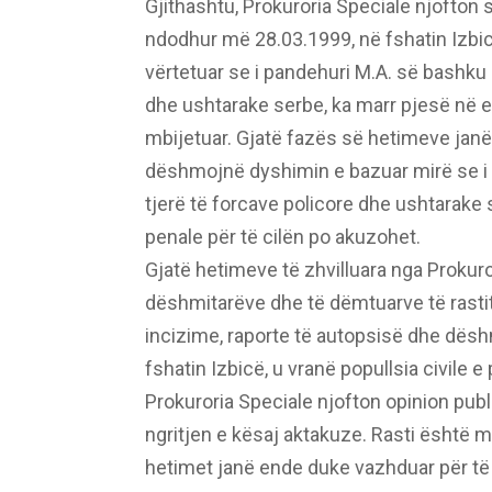
Gjithashtu, Prokuroria Speciale njofton s
ndodhur më 28.03.1999, në fshatin Izbi
vërtetuar se i pandehuri M.A. së bashku 
dhe ushtarake serbe, ka marr pjesë në e
mbijetuar. Gjatë fazës së hetimeve janë
dëshmojnë dyshimin e bazuar mirë se i 
tjerë të forcave policore dhe ushtarake
penale për të cilën po akuzohet.
Gjatë hetimeve të zhvilluara nga Prokuro
dëshmitarëve dhe të dëmtuarve të rastit.
incizime, raporte të autopsisë dhe dësh
fshatin Izbicë, u vranë popullsia civile 
Prokuroria Speciale njofton opinion pub
ngritjen e kësaj aktakuze. Rasti është
hetimet janë ende duke vazhduar për të d