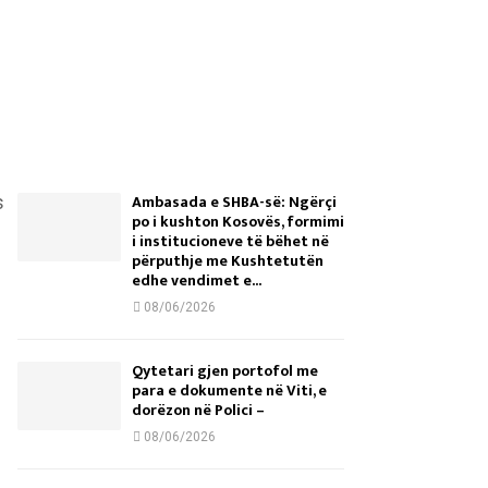
Ambasada e SHBA-së: Ngërçi
s
po i kushton Kosovës, formimi
i institucioneve të bëhet në
përputhje me Kushtetutën
edhe vendimet e...
08/06/2026
Qytetari gjen portofol me
para e dokumente në Viti, e
dorëzon në Polici –
08/06/2026