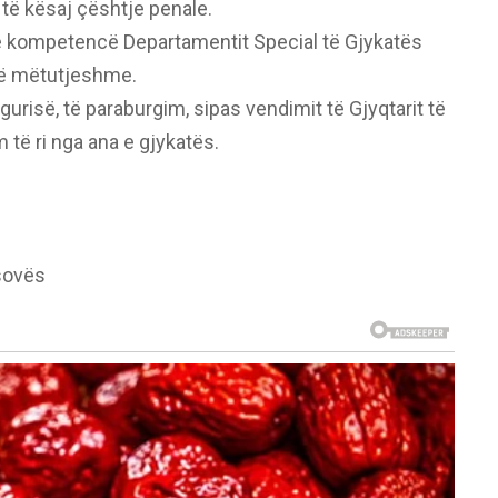
të kësaj çështje penale.
në kompetencë Departamentit Special të Gjykatës
të mëtutjeshme.
urisë, të paraburgim, sipas vendimit të Gjyqtarit të
të ri nga ana e gjykatës.
sovës