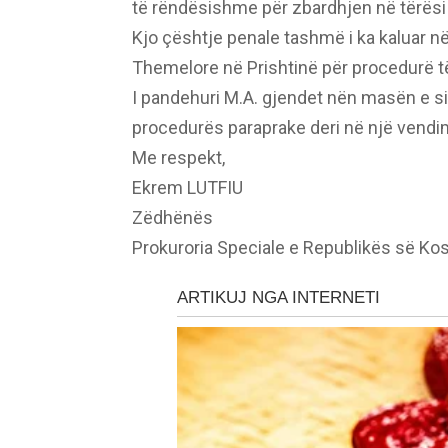
të rëndësishme për zbardhjen në tërësi 
Kjo çështje penale tashmë i ka kaluar 
Themelore në Prishtinë për procedurë 
I pandehuri M.A. gjendet nën masën e sig
procedurës paraprake deri në një vendim 
Me respekt,
Ekrem LUTFIU
Zëdhënës
Prokuroria Speciale e Republikës së Ko