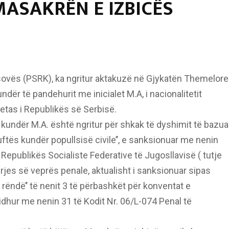
MASAKRËN E IZBICËS
sovës (PSRK), ka ngritur aktakuzë në Gjykatën Themelore
dër të pandehurit me inicialet M.A, i nacionalitetit
etas i Republikës së Serbisë.
 kundër M.A. është ngritur për shkak të dyshimit të bazua
uftës kundër popullsisë civile’’, e sanksionuar me nenin
 Republikës Socialiste Federative të Jugosllavisë ( tutje
erjes së veprës penale, aktualisht i sanksionuar sipas
 rëndë’’ të nenit 3 të përbashkët për konventat e
dhur me nenin 31 të Kodit Nr. 06/L-074 Penal të