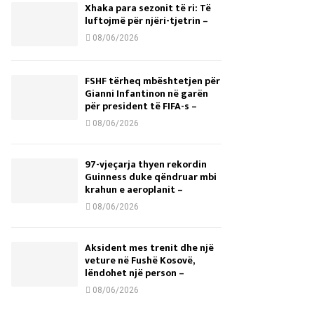
Xhaka para sezonit të ri: Të
luftojmë për njëri-tjetrin –
08/06/2026
FSHF tërheq mbështetjen për
Gianni Infantinon në garën
për president të FIFA-s –
08/06/2026
97-vjeçarja thyen rekordin
Guinness duke qëndruar mbi
krahun e aeroplanit –
08/06/2026
Aksident mes trenit dhe një
veture në Fushë Kosovë,
lëndohet një person –
08/06/2026