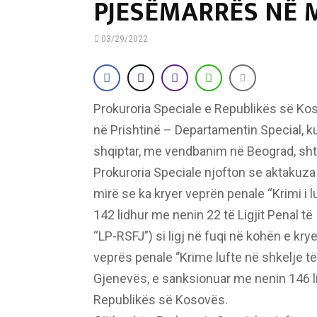
PJESËMARRËS NË 
03/29/2022
Prokuroria Speciale e Republikës së Ko
në Prishtinë – Departamentin Special, kun
shqiptar, me vendbanim në Beograd, sht
Prokuroria Speciale njofton se aktakuza
mirë se ka kryer veprën penale “Krimi i l
142 lidhur me nenin 22 të Ligjit Penal të
“LP-RSFJ”) si ligj në fuqi në kohën e kry
veprës penale ‘’Krime lufte në shkelje të
Gjenevës, e sanksionuar me nenin 146 li
Republikës së Kosovës.