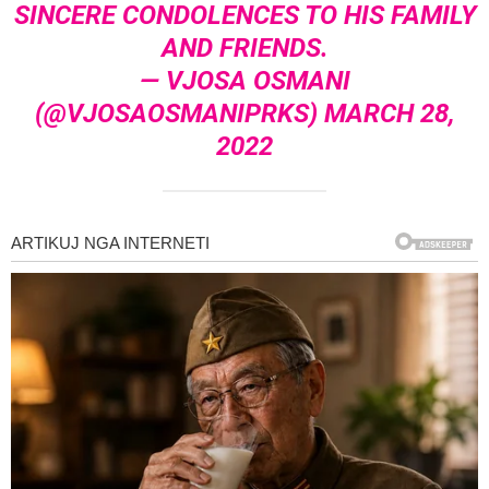
SINCERE CONDOLENCES TO HIS FAMILY
AND FRIENDS.
— VJOSA OSMANI
(@VJOSAOSMANIPRKS)
MARCH 28,
2022