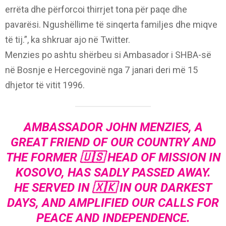
errëta dhe përforcoi thirrjet tona për paqe dhe
pavarësi. Ngushëllime të sinqerta familjes dhe miqve
të tij.”, ka shkruar ajo në Twitter.
Menzies po ashtu shërbeu si Ambasador i SHBA-së
në Bosnje e Hercegovinë nga 7 janari deri më 15
dhjetor të vitit 1996.
AMBASSADOR JOHN MENZIES, A
GREAT FRIEND OF OUR COUNTRY AND
THE FORMER 🇺🇸 HEAD OF MISSION IN
KOSOVO, HAS SADLY PASSED AWAY.
HE SERVED IN 🇽🇰 IN OUR DARKEST
DAYS, AND AMPLIFIED OUR CALLS FOR
PEACE AND INDEPENDENCE.