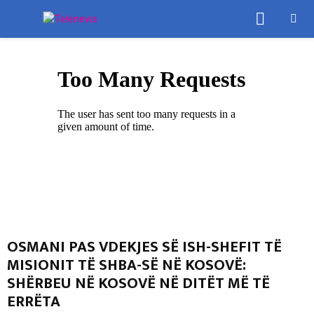
PRIMA
MENU
OSMANI PAS VDEKJES SË ISH-SHEFIT TË
MISIONIT TË SHBA-SË NË KOSOVË:
SHËRBEU NË KOSOVË NË DITËT MË TË
ERRËTA