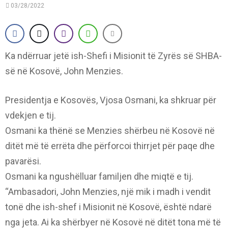
03/28/2022
Ka ndërruar jetë ish-Shefi i Misionit të Zyrës së SHBA-
së në Kosovë, John Menzies.
Presidentja e Kosovës, Vjosa Osmani, ka shkruar për
vdekjen e tij.
Osmani ka thënë se Menzies shërbeu në Kosovë në
ditët më të errëta dhe përforcoi thirrjet për paqe dhe
pavarësi.
Osmani ka ngushëlluar familjen dhe miqtë e tij.
“Ambasadori, John Menzies, një mik i madh i vendit
tonë dhe ish-shef i Misionit në Kosovë, është ndarë
nga jeta. Ai ka shërbyer në Kosovë në ditët tona më të