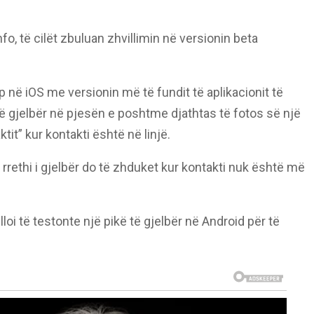
o, të cilët zbuluan zhvillimin në versionin beta
 në iOS me versionin më të fundit të aplikacionit të
l të gjelbër në pjesën e poshtme djathtas të fotos së një
tit” kur kontakti është në linjë.
rrethi i gjelbër do të zhduket kur kontakti nuk është më
i të testonte një pikë të gjelbër në Android për të