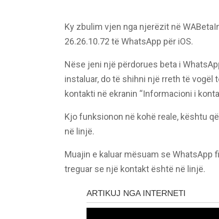
Ky zbulim vjen nga njerëzit në WABetaInf
26.26.10.72 të WhatsApp për iOS.
Nëse jeni një përdorues beta i WhatsApp
instaluar, do të shihni një rreth të vogë
kontakti në ekranin “Informacioni i kontak
Kjo funksionon në kohë reale, kështu që 
në linjë.
Muajin e kaluar mësuam se WhatsApp fillo
treguar se një kontakt është në linjë.