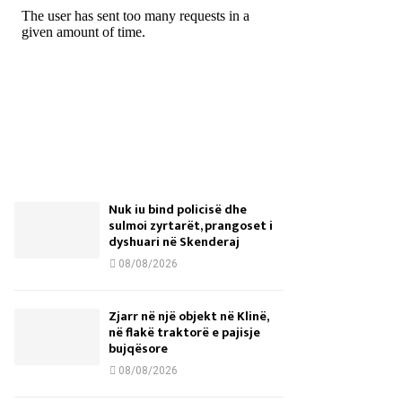
Nuk iu bind policisë dhe
sulmoi zyrtarët, prangoset i
dyshuari në Skenderaj
08/08/2026
Zjarr në një objekt në Klinë,
në flakë traktorë e pajisje
bujqësore
08/08/2026