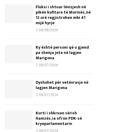
Fluksi i shtuar lëvizjesh në
pikën kufitare të Morinës, në
12 orë regjistrohen mbi 41
mijë hyrje
08/08/2026
Ky është personi që u gjend
pa shenja jete në lagjen
Marigona
08/07/2026
Dyshohet për vetëvrasje në
lagjen Marigona
08/07/2026
Kurti i shkruan sërish
Hamzës, ia ofron PDK-së
kryeparlamentarin
08/07/2026